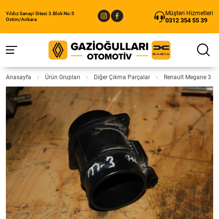
Müşteri Hizmetleri
Yıldız Sanayi Sitesi 3.Blok No:5
0312 354 55 39
Ostim/Ankara
Anasayfa
Ürün Grupları
Diğer Çıkma Parçalar
Renault Megane 3 Ha