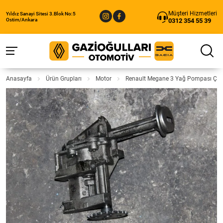
Müşteri Hizmetleri
Yıldız Sanayi Sitesi 3.Blok No:5
0312 354 55 39
Ostim/Ankara
Anasayfa
Ürün Grupları
Motor
Renault Megane 3 Yağ Pompası Çı