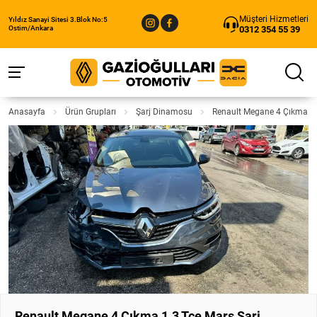
Müşteri Hizmetleri
Yıldız Sanayi Sitesi 3.Blok No:5
0312 354 55 39
Ostim/Ankara
Anasayfa
Ürün Grupları
Şarj Dinamosu
Renault Megane 4 Çıkma 1.
Renault Megane 4 Çıkma 1.3 Tce Marş Şarj