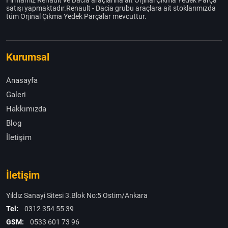
Firmamız Renault ve Dacia araçlarına ait Orjinal Çıkma Yedek Parça
satışı yapmaktadır.Renault - Dacia grubu araçlara ait stoklarımızda
tüm Orjinal Çıkma Yedek Parçalar mevcuttur.
Kurumsal
Anasayfa
Galeri
Hakkımızda
Blog
İletişim
İletişim
Yıldız Sanayi Sitesi 3.Blok No:5 Ostim/Ankara
Tel:
0312 354 55 39
GSM:
0533 601 73 96