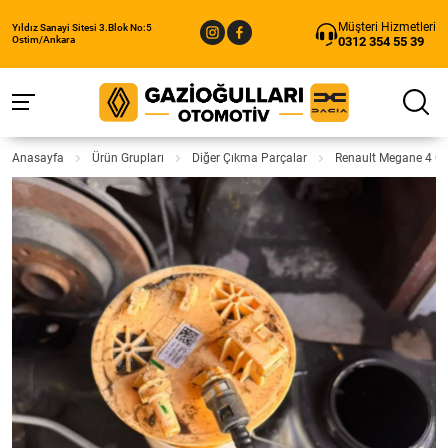
Müşteri Hizmetleri
Yıldız Sanayi Sitesi 3.Blok No:5
0312 354 55 39
Ostim/Ankara
Anasayfa
Ürün Grupları
Diğer Çıkma Parçalar
Renault Megane 4 Çı