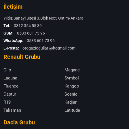
İletişim
Yıldız Sanayi Sitesi 3.Blok No:5 Ostim/Ankara
Tel:
0312 354 55 39
GSM:
0533 601 73 96
WhatsApp:
0533 601 73 96
E-Posta:
otogaziogullari@hotmail.com
Renault Grubu
Clio
Megane
Laguna
Symbol
Fluence
Kangoo
Captur
Scenic
R19
Kadjar
Talisman
Latitude
Dacia Grubu