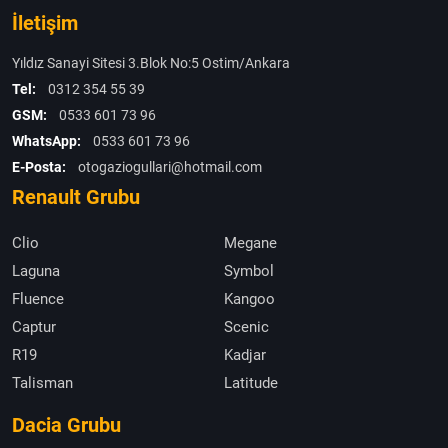
İletişim
Yıldız Sanayi Sitesi 3.Blok No:5 Ostim/Ankara
Tel:
0312 354 55 39
GSM:
0533 601 73 96
WhatsApp:
0533 601 73 96
E-Posta:
otogaziogullari@hotmail.com
Renault Grubu
Clio
Megane
Laguna
Symbol
Fluence
Kangoo
Captur
Scenic
R19
Kadjar
Talisman
Latitude
Dacia Grubu