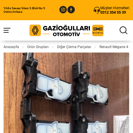
Müşteri Hizmetleri
Yıldız Sanayi Sitesi 3.Blok No:5
0312 354 55 39
Ostim/Ankara
Anasayfa
Ürün Grupları
Diğer Çıkma Parçalar
Renault Megane 4 Çı