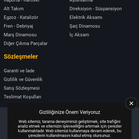
Kaporta - Karoser
Aydınlatma
Alt Takım
Direksiyon - Süspansiyon
Egzoz - Katalizör
Elektrik Aksamı
Fren - Debriyaj
Şarj Dinamosu
Marş Dinamosu
İç Aksam
Diğer Çıkma Parçalar
Sözleşmeler
Garanti ve İade
Gizlilik ve Güvenlik
Satış Sözleşmesi
Teslimat Koşulları
Gizliliğinize Önem Veriyoruz
Web sitemiz, tarama deneyiminizi geliştirmek, site trafiğini
Copyright © 2025, All Right Reserved
US YAZILIM
analiz etmek ve sitemizin işlevselliğini artırmak için çerezler
kullanmaktadır. Web sitemizi kullanmaya devam ederek, bu
çerezlerin kullanılmasını kabul etmiş olursunuz.