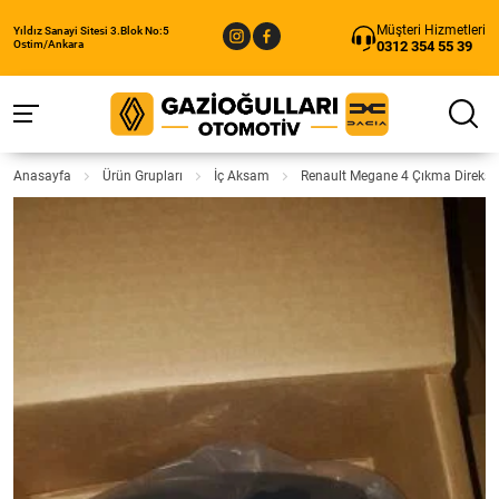
Müşteri Hizmetleri
Yıldız Sanayi Sitesi 3.Blok No:5
0312 354 55 39
Ostim/Ankara
Anasayfa
Ürün Grupları
İç Aksam
Renault Megane 4 Çıkma Direksi