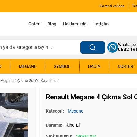
Garanti ve İade
Te
Galeri
Blog
Hakkımızda
İletişim
Whatsapp
0532 16
O
MEGANE
SYMBOL
DACIA
DUSTER
 Megane 4 Çıkma Sol Ön Kapı Kilidi
Renault Megane 4 Çıkma Sol Ön
Kategori:
Megane
Durumu:
İkinci El
Stok Durumu:
Stokta Var