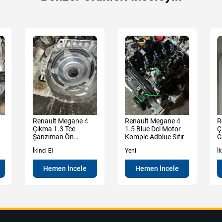
Renault Megane 4
Renault Megane 4
R
Çıkma 1.3 Tce
1.5 Blue Dci Motor
Ç
Şanzıman Ön
Komple Adblue Sıfır
G
Muhafaza Kutu
İkinci El
Yeni
İk
Hemen İncele
Hemen İncele