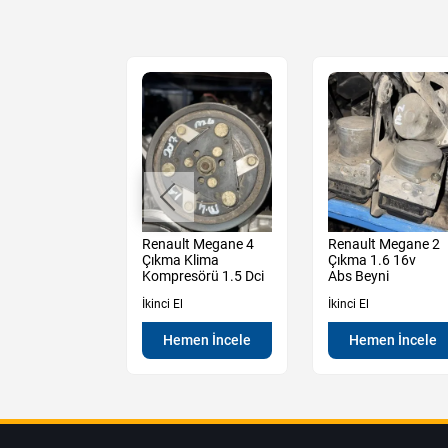
t Megane 4
Renault Megane 4
Renault Megane 2
 Sedan
Çıkma Klima
Çıkma 1.6 16v
Tampon
Kompresörü 1.5 Dci
Abs Beyni
İkinci El
İkinci El
en İncele
Hemen İncele
Hemen İncele