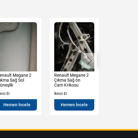
enault Megane 2
Renault Megane 2
Renault Mega
ıkma Sağ Sol
Çıkma Sağ ön
Çıkma Sağ Ön
üneşlik
Cam Krikosu
Kolu Mekanız
inci El
İkinci El
İkinci El
Hemen İncele
Hemen İncele
Hemen İn