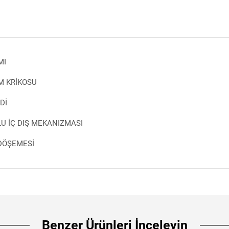
MI
M KRİKOSU
Dİ
U İÇ DIŞ MEKANIZMASI
DÖŞEMESİ
Benzer Ürünleri İnceleyin