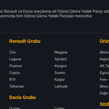
z Renault ve Dacia araçlarına ait Orjinal Çıkma Yedek Parça sat
klarımızda tüm Orjinal Çıkma Yedek Parçalar mevcuttur.
Renault Grubu
Ürün
Clio
Megane
Moto
Laguna
Symbol
Kapor
Fluence
Kangoo
Alt T
Captur
Scenic
Egzoz
R19
Kadjar
Fren -
Talisman
Latitude
Marş
Diğer
Dacia Grubu
Söz
Duster
Lodgy