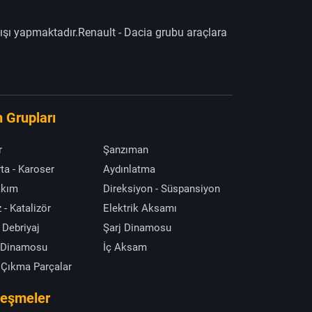
ışı yapmaktadır.Renault - Dacia grubu araçlara
 Grupları
r
Şanzıman
ta - Karoser
Aydınlatma
akım
Direksiyon - Süspansiyon
 - Katalizör
Elektrik Aksamı
 Debriyaj
Şarj Dinamosu
 Dinamosu
İç Aksam
 Çıkma Parçalar
leşmeler