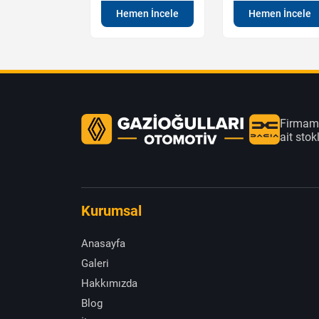
en İncele
Hemen İncele
Hemen İncele
Firmamı
ait sto
Kurumsal
Anasayfa
Galeri
Hakkımızda
Blog