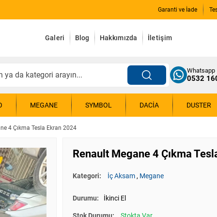
Garanti ve İade
Te
Galeri
Blog
Hakkımızda
İletişim
Whatsapp
0532 16
O
MEGANE
SYMBOL
DACIA
DUSTER
ne 4 Çıkma Tesla Ekran 2024
Renault Megane 4 Çıkma Tesl
Kategori:
İç Aksam
,
Megane
Durumu:
İkinci El
Stok Durumu:
Stokta Var