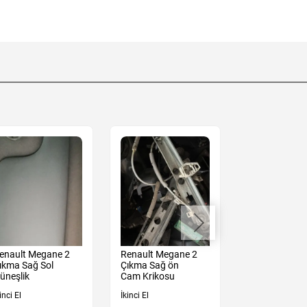
enault Megane 2
Renault Megane 2
Renault Mega
ıkma Sağ Sol
Çıkma Sağ ön
Çıkma Sağ Ön
üneşlik
Cam Krikosu
Kolu Mekanız
inci El
İkinci El
İkinci El