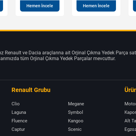
Hemen İncele
Hemen İncele
z Renault ve Dacia araçlarına ait Orjinal Çıkma Yedek Parça sat
klarımızda tüm Orjinal Çıkma Yedek Parçalar mevcuttur.
Renault Grubu
Ürün
Clio
Megane
Moto
Laguna
Symbol
Kapor
Fluence
Kangoo
Alt T
Captur
Scenic
Egzoz