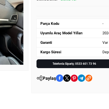
Parça Kodu
-
Uyumlu Araç Model Yılları
202
Garanti
Var
Kargo Süresi
Dep
Telefonla Sipariş: 0533 601 73 96
Paylaş