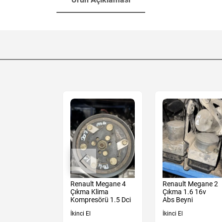
t Megane 4
Renault Megane 4
Renault Megane 2
 Sedan
Çıkma Klima
Çıkma 1.6 16v
Tampon
Kompresörü 1.5 Dci
Abs Beyni
İkinci El
İkinci El