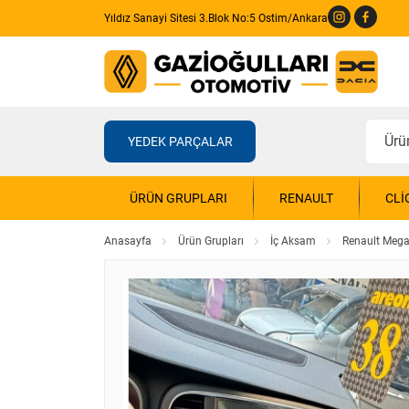
Yıldız Sanayi Sitesi 3.Blok No:5 Ostim/Ankara
YEDEK PARÇALAR
ÜRÜN GRUPLARI
RENAULT
CLI
Anasayfa
Ürün Grupları
İç Aksam
Renault Mega