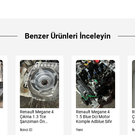
Benzer Ürünleri İnceleyin
Renault Megane 4
Renault Megane 4
R
Çıkma 1.3 Tce
1.5 Blue Dci Motor
Ç
Şanzıman Ön
Komple Adblue Sıfır
G
Muhafaza Kutu
İkinci El
Yeni
İk