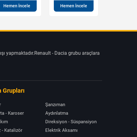
Hemen İncele
Hemen İncele
Hemen İn
ışı yapmaktadır.Renault - Dacia grubu araçlara
 Grupları
r
Şanzıman
ta - Karoser
Aydınlatma
akım
Direksiyon - Süspansiyon
 - Katalizör
Elektrik Aksamı