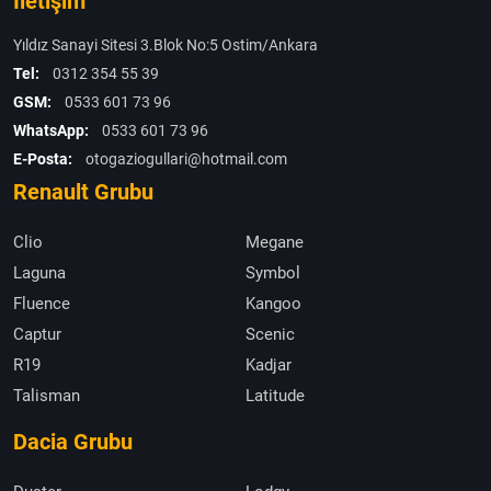
İletişim
Yıldız Sanayi Sitesi 3.Blok No:5 Ostim/Ankara
Tel:
0312 354 55 39
GSM:
0533 601 73 96
WhatsApp:
0533 601 73 96
E-Posta:
otogaziogullari@hotmail.com
Renault Grubu
Clio
Megane
Laguna
Symbol
Fluence
Kangoo
Captur
Scenic
R19
Kadjar
Talisman
Latitude
Dacia Grubu