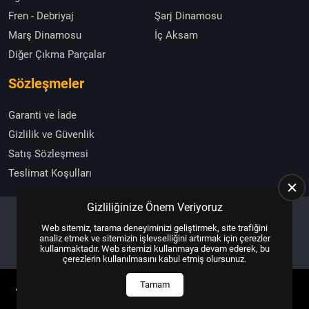
Fren - Debriyaj
Şarj Dinamosu
Marş Dinamosu
İç Aksam
Diğer Çıkma Parçalar
Sözleşmeler
Garanti ve İade
Gizlilik ve Güvenlik
Satış Sözleşmesi
Teslimat Koşulları
Gizliliğinize Önem Veriyoruz
Web sitemiz, tarama deneyiminizi geliştirmek, site trafiğini
Copyright © 2025, All Right Reserved
US YAZILIM
analiz etmek ve sitemizin işlevselliğini artırmak için çerezler
kullanmaktadır. Web sitemizi kullanmaya devam ederek, bu
çerezlerin kullanılmasını kabul etmiş olursunuz.
Tamam
ANASAYFA
HEMEN ARA
İLETIŞIM