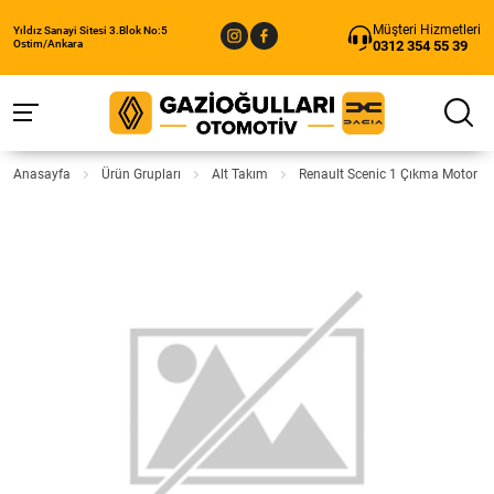
Müşteri Hizmetleri
Yıldız Sanayi Sitesi 3.Blok No:5
0312 354 55 39
Ostim/Ankara
Anasayfa
Ürün Grupları
Alt Takım
Renault Scenic 1 Çıkma Motor Beş