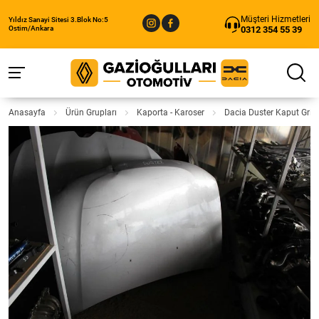
Müşteri Hizmetleri
Yıldız Sanayi Sitesi 3.Blok No:5
0312 354 55 39
Ostim/Ankara
Anasayfa
Ürün Grupları
Kaporta - Karoser
Dacia Duster Kaput Gri Ç