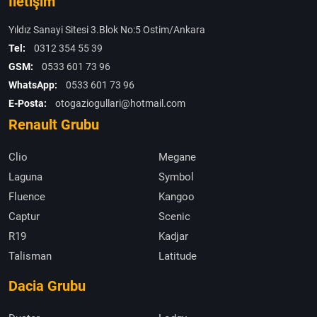
İletişim
Yıldız Sanayi Sitesi 3.Blok No:5 Ostim/Ankara
Tel:
0312 354 55 39
GSM:
0533 601 73 96
WhatsApp:
0533 601 73 96
E-Posta:
otogaziogullari@hotmail.com
Renault Grubu
Clio
Megane
Laguna
Symbol
Fluence
Kangoo
Captur
Scenic
R19
Kadjar
Talisman
Latitude
Dacia Grubu