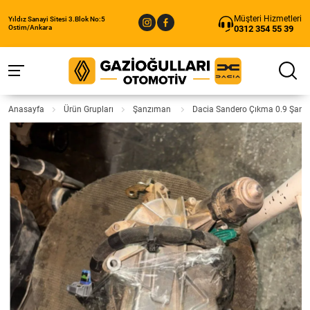
Müşteri Hizmetleri
Yıldız Sanayi Sitesi 3.Blok No:5
0312 354 55 39
Ostim/Ankara
Anasayfa
Ürün Grupları
Şanzıman
Dacia Sandero Çıkma 0.9 Şan