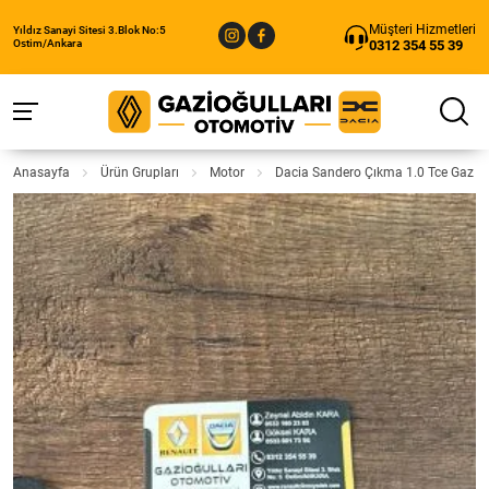
Müşteri Hizmetleri
Yıldız Sanayi Sitesi 3.Blok No:5
0312 354 55 39
Ostim/Ankara
Anasayfa
Ürün Grupları
Motor
Dacia Sandero Çıkma 1.0 Tce Gaz K