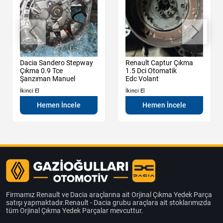
Dacia Sandero Stepway
Renault Captur Çıkma
Çıkma 0.9 Tce
1.5 Dci Otomatik
Şanzıman Manuel
Edc Volant
İkinci El
İkinci El
Hemen İncele
Hemen İncele
Firmamız Renault ve Dacia araçlarına ait Orjinal Çıkma Yedek Parça
satışı yapmaktadır.Renault - Dacia grubu araçlara ait stoklarımızda
tüm Orjinal Çıkma Yedek Parçalar mevcuttur.