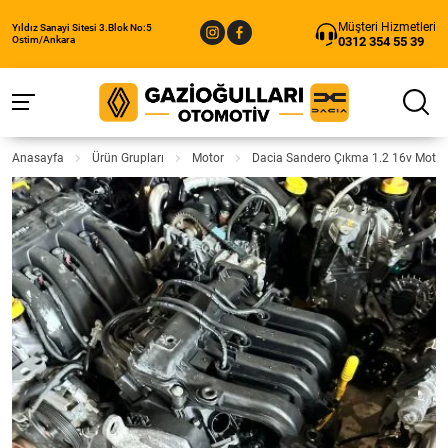
Müşteri Hizmetleri
Yıldız Sanayi Sitesi 3.Blok No:5
0312 354 55 39
Ostim/Ankara
Anasayfa
Ürün Grupları
Motor
Dacia Sandero Çıkma 1.2 16v Moto