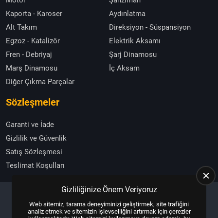
Motor
Şanzıman
Kaporta - Karoser
Aydınlatma
Alt Takım
Direksiyon - Süspansiyon
Egzoz - Katalizör
Elektrik Aksamı
Fren - Debriyaj
Şarj Dinamosu
Marş Dinamosu
İç Aksam
Diğer Çıkma Parçalar
Sözleşmeler
Garanti ve İade
Gizlilik ve Güvenlik
Satış Sözleşmesi
Teslimat Koşulları
Gizliliğinize Önem Veriyoruz
Web sitemiz, tarama deneyiminizi geliştirmek, site trafiğini
Copyright © 2025, All Right Reserved
US YAZILIM
analiz etmek ve sitemizin işlevselliğini artırmak için çerezler