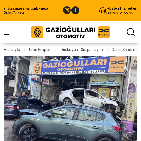
Müşteri Hizmetleri
Yıldız Sanayi Sitesi 3.Blok No:5
0312 354 55 39
Ostim/Ankara
Anasayfa
Ürün Grupları
Direksiyon - Süspansiyon
Dacia Sandero St