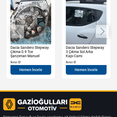
Dacia Sandero Stepway
Dacia Sandero Stepway
Çıkma 0.9 Tce
3 Çıkma Sol Arka
Şanzıman Manuel
Kapı Camı
İkinci El
İkinci El
Hemen İncele
Hemen İncele
Firmamız Renault ve Dacia araçlarına ait Orjinal Çıkma Yedek Parça