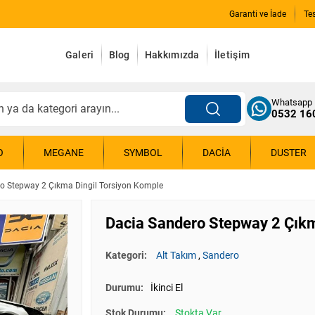
Garanti ve İade
Te
Galeri
Blog
Hakkımızda
İletişim
Whatsapp
0532 16
O
MEGANE
SYMBOL
DACIA
DUSTER
o Stepway 2 Çıkma Dingil Torsiyon Komple
Dacia Sandero Stepway 2 Çıkm
Kategori:
Alt Takım
,
Sandero
Durumu:
İkinci El
Stok Durumu:
Stokta Var