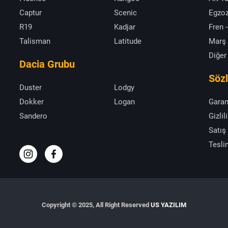
Captur
Scenic
Egzoz
R19
Kadjar
Fren -
Talisman
Latitude
Marş
Diğer
Dacia Grubu
Söz
Duster
Lodgy
Dokker
Logan
Garan
Sandero
Gizlil
Satış
Tesli
Copyright © 2025, All Right Reserved
US YAZILIM