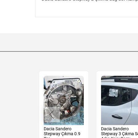
Sandero
Dacia Sandero
Dacia Sandero
y Çıkma 1/0
Stepway Çıkma 0.9
Stepway 3 Çıkma S