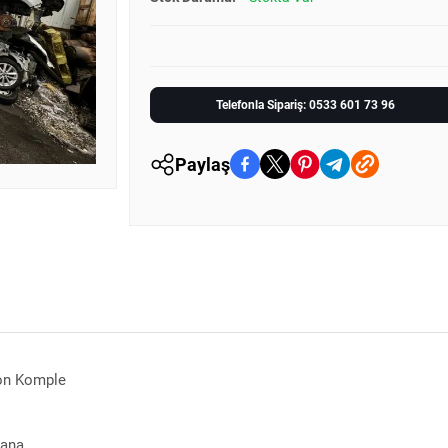
Telefonla Sipariş: 0533 601 73 96
Paylaş
yon Komple
pana