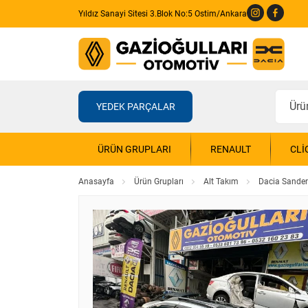
Yıldız Sanayi Sitesi 3.Blok No:5 Ostim/Ankara
YEDEK PARÇALAR
ÜRÜN GRUPLARI
RENAULT
CLI
Anasayfa
Ürün Grupları
Alt Takım
Dacia Sander