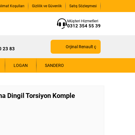
slimat Koşulları
Gizlilik ve Güvenlik
Satış Sözleşmesi
Müşteri Hizmetleri
0312 354 55 39
Orjinal Renault çıkma yedek parçaları içi
0 23 83
LOGAN
SANDERO
a Dingil Torsiyon Komple