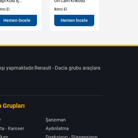
apı Kolu iç
Ön Cam Krikosu
Motor Kompl
ekanızması
inci El
İkinci El
İkinci El
Hemen İncele
Hemen İncele
Hemen İn
ışı yapmaktadır.Renault - Dacia grubu araçlara
 Grupları
r
Şanzıman
ta - Karoser
Aydınlatma
akım
Direksiyon - Süspansiyon