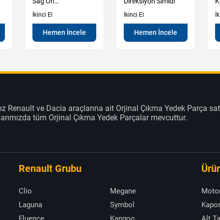
Sağ Ön
Direksiyon Simidi
K
Kapı Döşemesi
M
İkinci El
İkinci El
İk
Hemen İncele
Hemen İncele
z Renault ve Dacia araçlarına ait Orjinal Çıkma Yedek Parça sat
klarımızda tüm Orjinal Çıkma Yedek Parçalar mevcuttur.
Renault Grubu
Ürün
Clio
Megane
Moto
Laguna
Symbol
Kapor
Fluence
Kangoo
Alt T