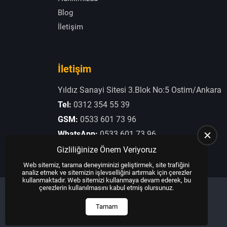
Blog
İletişim
İletişim
Yıldız Sanayi Sitesi 3.Blok No:5 Ostim/Ankara
Tel:
0312 354 55 39
GSM:
0533 601 73 96
WhatsApp:
0533 601 73 96
E-Posta:
otogaziogullari@hotmail.com
Gizliliğinize Önem Veriyoruz
Web sitemiz, tarama deneyiminizi geliştirmek, site trafiğini
analiz etmek ve sitemizin işlevselliğini artırmak için çerezler
kullanmaktadır. Web sitemizi kullanmaya devam ederek, bu
çerezlerin kullanılmasını kabul etmiş olursunuz.
Tamam