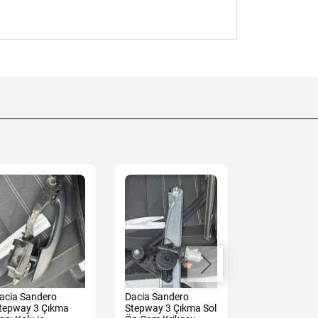
acia Sandero
Dacia Sandero
Dacia Sander
tepway 3 Çıkma
Stepway 3 Çıkma Sol
2011 Çıkma 1.