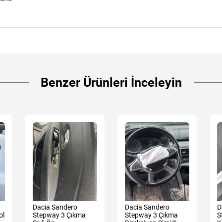
Benzer Ürünleri İnceleyin
Dacia Sandero
Dacia Sandero
D
ol
Stepway 3 Çıkma
Stepway 3 Çıkma
S