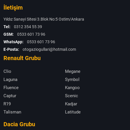
İletişim
Yıldız Sanayi Sitesi 3.Blok No:5 Ostim/Ankara
Tel:
0312 354 55 39
GSM:
0533 601 73 96
WhatsApp:
0533 601 73 96
E-Posta:
otogaziogullari@hotmail.com
Renault Grubu
Clio
Megane
Laguna
Symbol
Fluence
Kangoo
Captur
Scenic
R19
Kadjar
Talisman
Latitude
Dacia Grubu