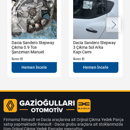
Dacia Sandero Stepway
Dacia Sandero Stepway
Çıkma 0.9 Tce
3 Çıkma Sol Arka
Şanzıman Manuel
Kapı Camı
İkinci El
İkinci El
Hemen İncele
Hemen İncele
Firmamız Renault ve Dacia araçlarına ait Orjinal Çıkma Yedek Parça
satışı yapmaktadır.Renault - Dacia grubu araçlara ait stoklarımızda
tüm Orjinal Çıkma Yedek Parçalar mevcuttur.