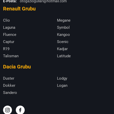
E-Posta:
otogaziogullari@hotmail.com
Renault Grubu
Clio
Megane
Laguna
Symbol
Fluence
Kangoo
Captur
Scenic
R19
Kadjar
Talisman
Latitude
Dacia Grubu
Duster
Lodgy
Dokker
Logan
Sandero