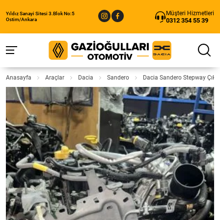
Müşteri Hizmetleri
Yıldız Sanayi Sitesi 3.Blok No:5
0312 354 55 39
Ostim/Ankara
Anasayfa
Araçlar
Dacia
Sandero
Dacia Sandero Stepway Çıkm