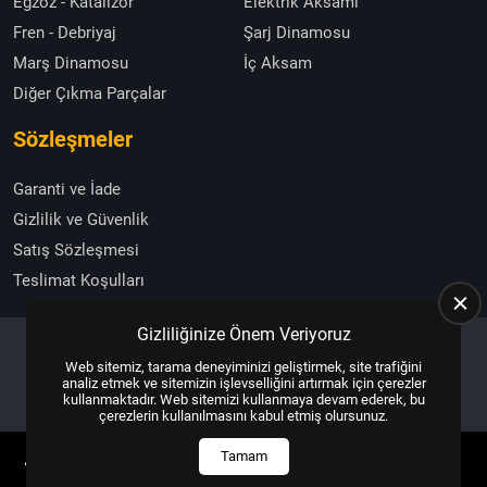
Egzoz - Katalizör
Elektrik Aksamı
Fren - Debriyaj
Şarj Dinamosu
Marş Dinamosu
İç Aksam
Diğer Çıkma Parçalar
Sözleşmeler
Garanti ve İade
Gizlilik ve Güvenlik
Satış Sözleşmesi
Teslimat Koşulları
Gizliliğinize Önem Veriyoruz
Web sitemiz, tarama deneyiminizi geliştirmek, site trafiğini
Copyright © 2025, All Right Reserved
US YAZILIM
analiz etmek ve sitemizin işlevselliğini artırmak için çerezler
kullanmaktadır. Web sitemizi kullanmaya devam ederek, bu
çerezlerin kullanılmasını kabul etmiş olursunuz.
Tamam
ANASAYFA
HEMEN ARA
İLETIŞIM