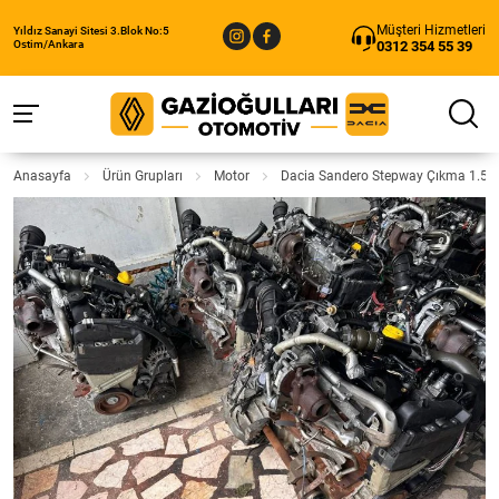
Müşteri Hizmetleri
Yıldız Sanayi Sitesi 3.Blok No:5
0312 354 55 39
Ostim/Ankara
Anasayfa
Ürün Grupları
Motor
Dacia Sandero Stepway Çıkma 1.5 d