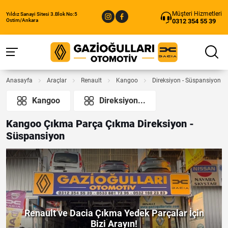
Müşteri Hizmetleri
Yıldız Sanayi Sitesi 3.Blok No:5
0312 354 55 39
Ostim/Ankara
Anasayfa
Araçlar
Renault
Kangoo
Direksiyon - Süspansiyon
Kangoo
Direksiyon...
Kangoo Çıkma Parça Çıkma Direksiyon -
Süspansiyon
Renault ve Dacia Çıkma Yedek Parçalar İçin
Bizi Arayın!