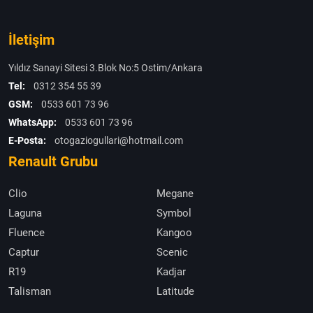
İletişim
Yıldız Sanayi Sitesi 3.Blok No:5 Ostim/Ankara
Tel:
0312 354 55 39
GSM:
0533 601 73 96
WhatsApp:
0533 601 73 96
E-Posta:
otogaziogullari@hotmail.com
Renault Grubu
Clio
Megane
Laguna
Symbol
Fluence
Kangoo
Captur
Scenic
R19
Kadjar
Talisman
Latitude