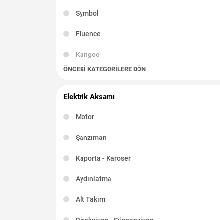
Symbol
Fluence
Kangoo
ÖNCEKI KATEGORILERE DÖN
Captur
Scenic
Elektrik Aksamı
R19
Motor
Kadjar
Şanzıman
Talisman
Kaporta - Karoser
Latitude
Aydınlatma
Taliant
Alt Takım
Direksiyon - Süspansiyon