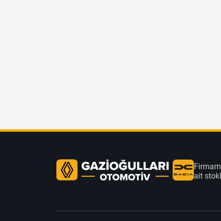
Firmamı
ait sto