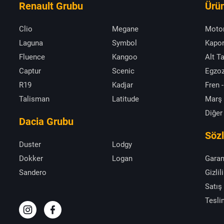
Renault Grubu
Ürün
Clio
Megane
Moto
Laguna
Symbol
Kapor
Fluence
Kangoo
Alt T
Captur
Scenic
Egzoz
R19
Kadjar
Fren -
Talisman
Latitude
Marş
Diğer
Dacia Grubu
Söz
Duster
Lodgy
Dokker
Logan
Garan
Sandero
Gizlil
Satış
Tesli