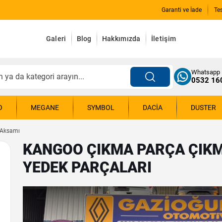
Garanti ve İade
Te
Galeri
Blog
Hakkımızda
İletişim
Whatsapp
0532 16
O
MEGANE
SYMBOL
DACIA
DUSTER
k Aksamı
KANGOO ÇIKMA PARÇA ÇIKM
YEDEK PARÇALARI