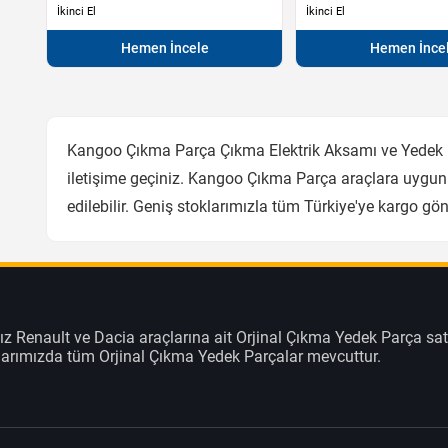
İkinci El
İkinci El
Hemen İncele
Hemen İnce
Kangoo Çıkma Parça Çıkma Elektrik Aksamı ve Yedek Pa
iletişime geçiniz. Kangoo Çıkma Parça araçlara uygun
edilebilir. Geniş stoklarımızla tüm Türkiye'ye kargo g
z Renault ve Dacia araçlarına ait Orjinal Çıkma Yedek Parça sat
klarımızda tüm Orjinal Çıkma Yedek Parçalar mevcuttur.