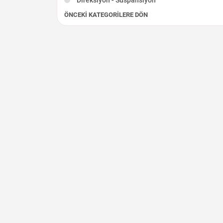
ÖNCEKI KATEGORILERE DÖN
Elektrik Aksamı
Fren - Debriyaj
Şarj Dinamosu
Silindir Kapağı
İç Aksam
Diğer Çıkma Parçalar