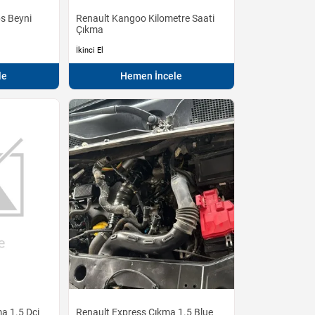
s Beyni
Renault Kangoo Kilometre Saati
Çıkma
İkinci El
le
Hemen İncele
a 1.5 Dci
Renault Express Çıkma 1.5 Blue