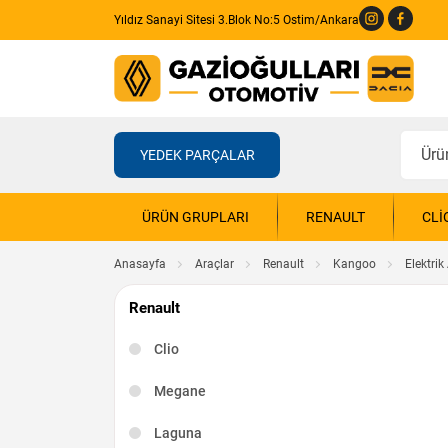
Yıldız Sanayi Sitesi 3.Blok No:5 Ostim/Ankara
YEDEK PARÇALAR
ÜRÜN GRUPLARI
RENAULT
CLI
Anasayfa
Araçlar
Renault
Kangoo
Elektri
Renault
Clio
Megane
Laguna