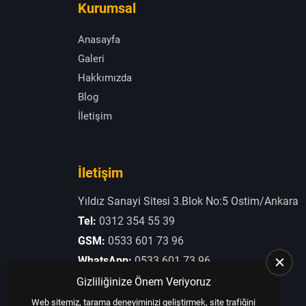
Kurumsal
Anasayfa
Galeri
Hakkımızda
Blog
İletişim
İletişim
Yıldız Sanayi Sitesi 3.Blok No:5 Ostim/Ankara
Tel:
0312 354 55 39
GSM:
0533 601 73 96
WhatsApp:
0533 601 73 96
E-Posta:
otogaziogullari@hotmail.com
Gizliliğinize Önem Veriyoruz
Web sitemiz, tarama deneyiminizi geliştirmek, site trafiğini