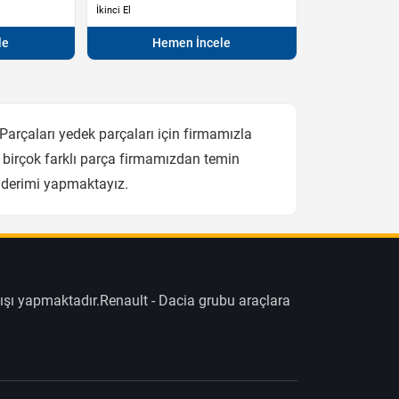
İkinci El
le
Hemen İncele
rçaları yedek parçaları için firmamızla
 birçok farklı parça firmamızdan temin
önderimi yapmaktayız.
ışı yapmaktadır.Renault - Dacia grubu araçlara