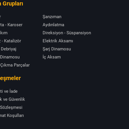
 Grupları
r
Şanzıman
ta - Karoser
Aydınlatma
akım
Direksiyon - Süspansiyon
 - Katalizör
Elektrik Aksamı
 Debriyaj
Şarj Dinamosu
 Dinamosu
İç Aksam
 Çıkma Parçalar
leşmeler
ti ve İade
ik ve Güvenlik
 Sözleşmesi
mat Koşulları