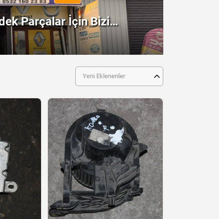
ek Parçalar İçin Bizi
!
Yeni Eklenenler