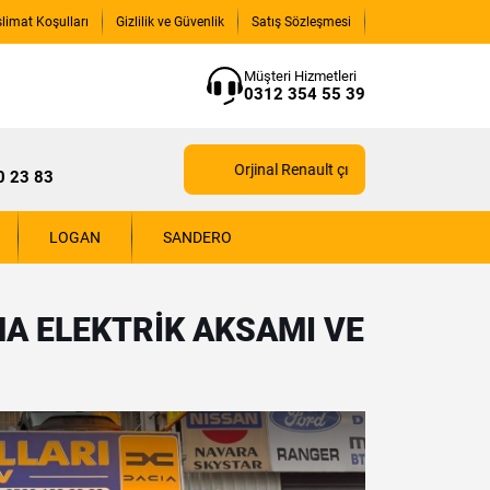
slimat Koşulları
Gizlilik ve Güvenlik
Satış Sözleşmesi
Müşteri Hizmetleri
0312 354 55 39
Orjinal Renault çıkma yedek parçaları için 
0 23 83
LOGAN
SANDERO
A ELEKTRIK AKSAMI VE