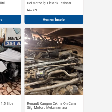
törü
Dci Motor İçi Elektrik Tesisatı
İkinci El
le
Hemen İncele
 1.5 Blue
Renault Kangoo Çıkma Ön Cam
Silgi Motoru Mekanızması