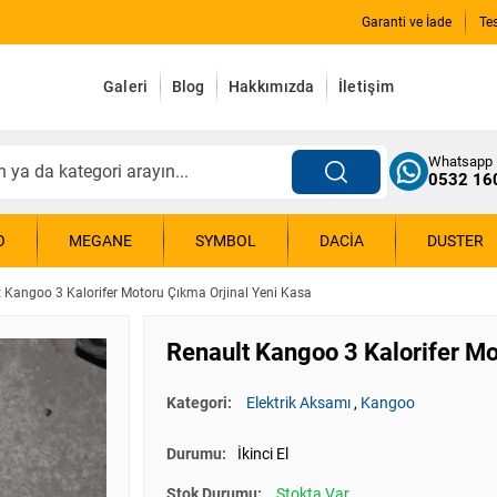
Garanti ve İade
Te
Galeri
Blog
Hakkımızda
İletişim
Whatsapp
0532 16
O
MEGANE
SYMBOL
DACIA
DUSTER
 Kangoo 3 Kalorifer Motoru Çıkma Orjinal Yeni Kasa
Renault Kangoo 3 Kalorifer Mo
Kategori:
Elektrik Aksamı
,
Kangoo
Durumu:
İkinci El
Stok Durumu:
Stokta Var