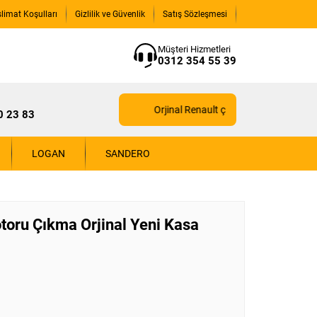
slimat Koşulları
Gizlilik ve Güvenlik
Satış Sözleşmesi
Müşteri Hizmetleri
0312 354 55 39
Orjinal Renault çıkma yedek parçaları içi
0 23 83
LOGAN
SANDERO
toru Çıkma Orjinal Yeni Kasa