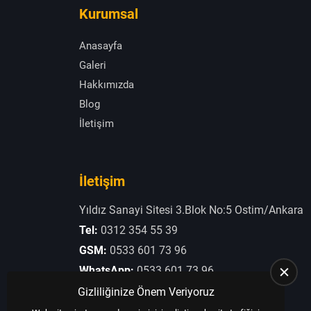
Kurumsal
Anasayfa
Galeri
Hakkımızda
Blog
İletişim
İletişim
Yıldız Sanayi Sitesi 3.Blok No:5 Ostim/Ankara
Tel:
0312 354 55 39
GSM:
0533 601 73 96
WhatsApp:
0533 601 73 96
E-Posta:
otogaziogullari@hotmail.com
Gizliliğinize Önem Veriyoruz