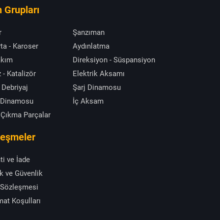
 Grupları
r
Şanzıman
ta - Karoser
Aydınlatma
akım
Direksiyon - Süspansiyon
 - Katalizör
Elektrik Aksamı
 Debriyaj
Şarj Dinamosu
 Dinamosu
İç Aksam
 Çıkma Parçalar
leşmeler
ti ve İade
ik ve Güvenlik
 Sözleşmesi
mat Koşulları