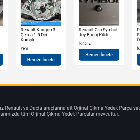
Renault Kangoo 3
Renault Clio Symbol
D
Çıkma 1.5 Dci
Joy Bagaj Kilidi
S
Komple
Ö
İkinci El
Şanzıman Sıfır
Yeni
İk
Hemen İncele
Hemen İncele
z Renault ve Dacia araçlarına ait Orjinal Çıkma Yedek Parça sat
klarımızda tüm Orjinal Çıkma Yedek Parçalar mevcuttur.