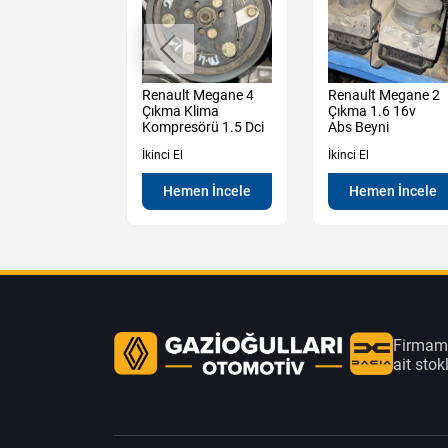
t Express 1.5
Renault Megane 4
Renault Megane 2
i Şarj
Çıkma Klima
Çıkma 1.6 16v
osu
Kompresörü 1.5 Dci
Abs Beyni
İkinci El
İkinci El
en İncele
Hemen İncele
Hemen İncele
Firmamı
ait sto