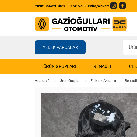
Yıldız Sanayi Sitesi 3.Blok No:5 Ostim/Ankara
YEDEK PARÇALAR
ÜRÜN GRUPLARI
RENAULT
CLI
Anasayfa
Ürün Grupları
Elektrik Aksamı
Renault