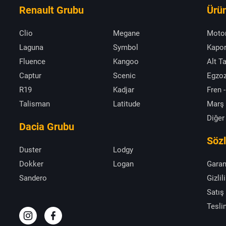
Renault Grubu
Ürün
Clio
Megane
Moto
Laguna
Symbol
Kapor
Fluence
Kangoo
Alt T
Captur
Scenic
Egzoz
R19
Kadjar
Fren -
Talisman
Latitude
Marş
Diğer
Dacia Grubu
Söz
Duster
Lodgy
Dokker
Logan
Garan
Sandero
Gizlil
Satış
Tesli