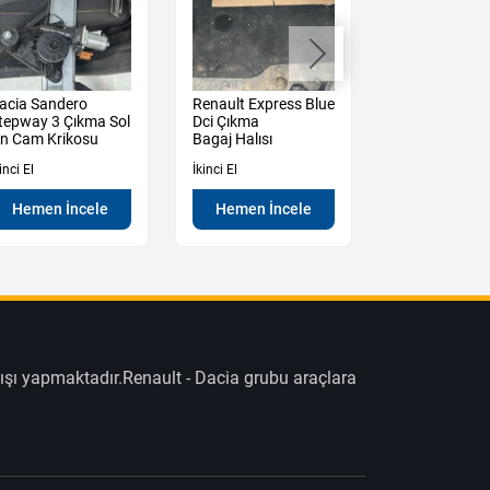
acia Sandero
Renault Express Blue
Renault Expre
tepway 3 Çıkma Sol
Dci Çıkma
Dci Bagaj İçi
n Cam Krikosu
Bagaj Halısı
Döşemesi Sol
inci El
İkinci El
İkinci El
Hemen İncele
Hemen İncele
Hemen İn
ışı yapmaktadır.Renault - Dacia grubu araçlara