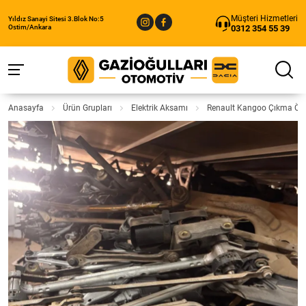
Müşteri Hizmetleri
Yıldız Sanayi Sitesi 3.Blok No:5
0312 354 55 39
Ostim/Ankara
Anasayfa
Ürün Grupları
Elektrik Aksamı
Renault Kangoo Çıkma Ön