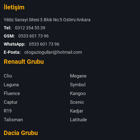
İletişim
Yıldız Sanayi Sitesi 3.Blok No:5 Ostim/Ankara
Tel:
0312 354 55 39
GSM:
0533 601 73 96
WhatsApp:
0533 601 73 96
E-Posta:
otogaziogullari@hotmail.com
Renault Grubu
Clio
Megane
Laguna
Symbol
Fluence
Kangoo
Captur
Scenic
R19
Kadjar
Talisman
Latitude
Dacia Grubu