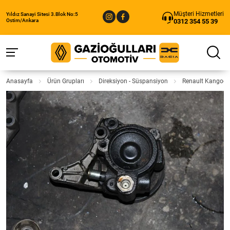
Müşteri Hizmetleri
Yıldız Sanayi Sitesi 3.Blok No:5
0312 354 55 39
Ostim/Ankara
Anasayfa
Ürün Grupları
Direksiyon - Süspansiyon
Renault Kangoo 1