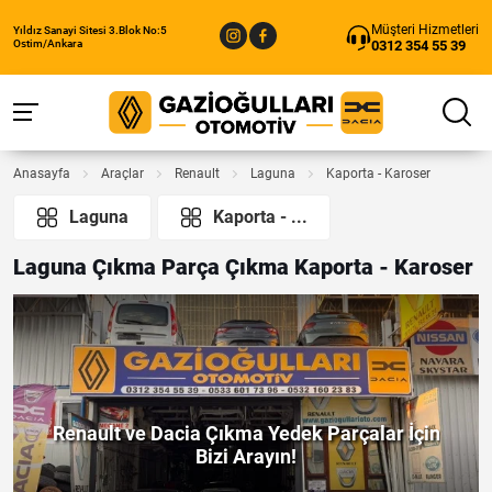
Müşteri Hizmetleri
Yıldız Sanayi Sitesi 3.Blok No:5
0312 354 55 39
Ostim/Ankara
Anasayfa
Araçlar
Renault
Laguna
Kaporta - Karoser
Laguna
Kaporta - ...
Laguna Çıkma Parça Çıkma Kaporta - Karoser
Renault ve Dacia Çıkma Yedek Parçalar İçin
Bizi Arayın!