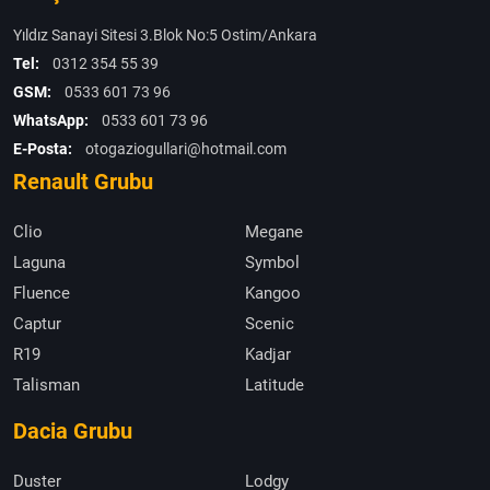
Yıldız Sanayi Sitesi 3.Blok No:5 Ostim/Ankara
Tel:
0312 354 55 39
GSM:
0533 601 73 96
WhatsApp:
0533 601 73 96
E-Posta:
otogaziogullari@hotmail.com
Renault Grubu
Clio
Megane
Laguna
Symbol
Fluence
Kangoo
Captur
Scenic
R19
Kadjar
Talisman
Latitude
Dacia Grubu
Duster
Lodgy