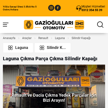
Müşteri Hizmetleri
Yıldız Sanayi Sitesi 3.Blok No:5
0312 354 55 39
Ostim/Ankara
Anasayfa
Araçlar
Renault
Laguna
Silindir Kapağı
Laguna
Silindir K...
Laguna Çıkma Parça Çıkma Silindir Kapağı
Renault ve Dacia Çıkma Yedek Parçalar İçin
Bizi Arayın!