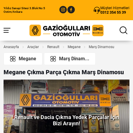
Müşteri Hizmetleri
Yıldız Sanayi Sitesi 3.Blok No:5
0312 354 55 39
Ostim/Ankara
Anasayfa
Araçlar
Renault
Megane
Marş Dinamosu
Megane
Marş Dinam...
Megane Çıkma Parça Çıkma Marş Dinamosu
Renault ve Dacia Çıkma Yedek Parçalar İçin
Bizi Arayın!