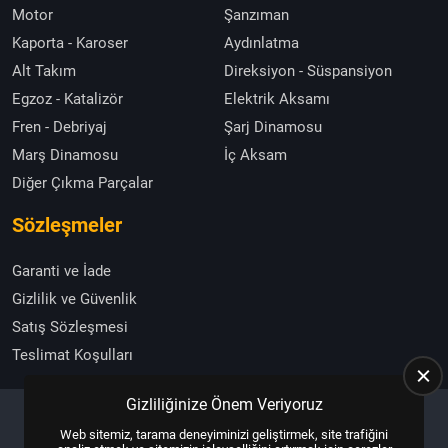
Motor
Şanzıman
Kaporta - Karoser
Aydınlatma
Alt Takım
Direksiyon - Süspansiyon
Egzoz - Katalizör
Elektrik Aksamı
Fren - Debriyaj
Şarj Dinamosu
Marş Dinamosu
İç Aksam
Diğer Çıkma Parçalar
Sözleşmeler
Garanti ve İade
Gizlilik ve Güvenlik
Satış Sözleşmesi
Teslimat Koşulları
Gizliliğinize Önem Veriyoruz
Web sitemiz, tarama deneyiminizi geliştirmek, site trafiğini
Copyright © 2025, All Right Reserved
US YAZILIM