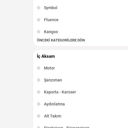
Symbol
Fluence
Kangoo
ÖNCEKI KATEGORILERE DÖN
Captur
Scenic
İç Aksam
R19
Motor
Kadjar
Şanzıman
Talisman
Kaporta - Karoser
Latitude
Aydınlatma
Taliant
Alt Takım
Direksiyon - Süspansiyon