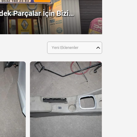
ek Parçalar İçin Bizi
!
Yeni Eklenenler