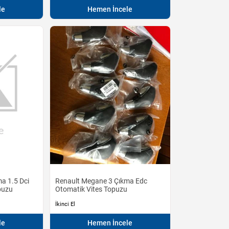
le
Hemen İncele
a 1.5 Dci
Renault Megane 3 Çıkma Edc
puzu
Otomatik Vites Topuzu
İkinci El
le
Hemen İncele