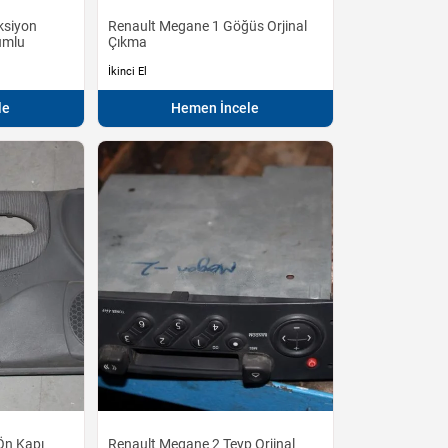
ksiyon
Renault Megane 1 Göğüs Orjinal
umlu
Çıkma
İkinci El
le
Hemen İncele
Ön Kapı
Renault Megane 2 Teyp Orjinal