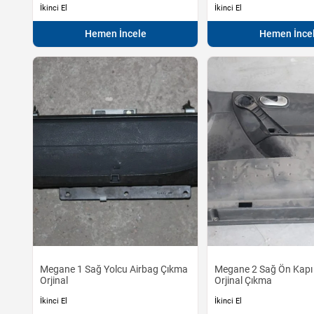
İkinci El
İkinci El
Hemen İncele
Hemen İnce
Megane 1 Sağ Yolcu Airbag Çıkma
Megane 2 Sağ Ön Kapı
Orjinal
Orjinal Çıkma
İkinci El
İkinci El