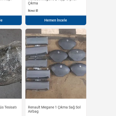
Çıkma
İkinci El
le
Hemen İncele
s Tesisatı
Renault Megane 1 Çıkma Sağ Sol
Airbag