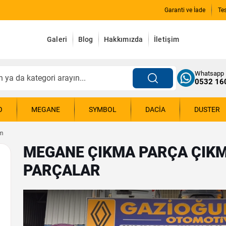
Garanti ve İade
Te
Galeri
Blog
Hakkımızda
İletişim
Whatsapp
0532 16
O
MEGANE
SYMBOL
DACIA
DUSTER
am
MEGANE ÇIKMA PARÇA ÇIKM
PARÇALAR