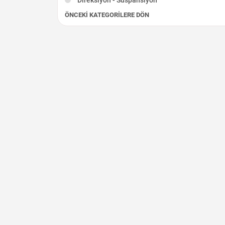
ÖNCEKI KATEGORILERE DÖN
Egzoz - Katalizör
Elektrik Aksamı
Fren - Debriyaj
Şarj Dinamosu
Silindir Kapağı
Marş Dinamosu
İç Aksam
Diğer Çıkma Parçalar
Krank Mili