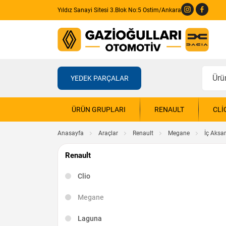
Yıldız Sanayi Sitesi 3.Blok No:5 Ostim/Ankara
YEDEK PARÇALAR
ÜRÜN GRUPLARI
RENAULT
CLI
Anasayfa
Araçlar
Renault
Megane
İç Aks
Renault
Clio
Megane
Laguna