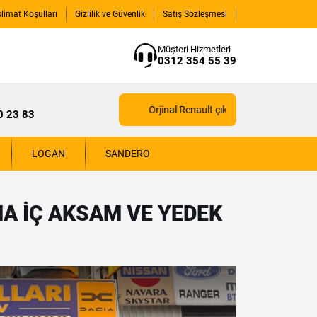
slimat Koşulları
Gizlilik ve Güvenlik
Satış Sözleşmesi
Müşteri Hizmetleri
0312 354 55 39
Orjinal Renault çıkma yedek parçaları için biz
0 23 83
LOGAN
SANDERO
A İÇ AKSAM VE YEDEK