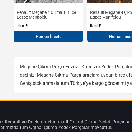
Renault Megane 4 Çıkma 1.3 Tce
Renault Megane 4 Çık
Egsoz Manifoldu
Egzoz Manifoldu
İkinci El
İkinci El
Hemen İncele
Hemen İnce
Megane Çıkma Parça Egzoz - Katalizör Yedek Parçaları 
geçiniz. Megane Çıkma Parça araçlara uygun birçok far
Geniş stoklarımızla tüm Türkiye'ye kargo gönderimi y
z Renault ve Dacia araçlarına ait Orjinal Çıkma Yedek Parça sat
klarımızda tüm Orjinal Çıkma Yedek Parçalar mevcuttur.