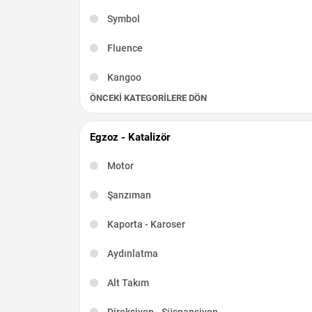
Symbol
Fluence
Kangoo
ÖNCEKI KATEGORILERE DÖN
Captur
Scenic
Egzoz - Katalizör
R19
Motor
Kadjar
Şanzıman
Talisman
Kaporta - Karoser
Latitude
Aydınlatma
Taliant
Alt Takım
Direksiyon - Süspansiyon