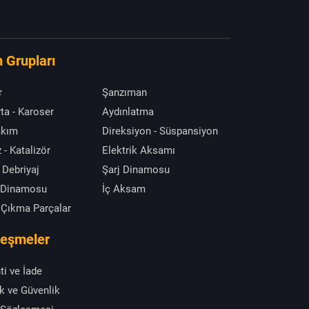
 Grupları
r
Şanzıman
ta - Karoser
Aydınlatma
akım
Direksiyon - Süspansiyon
 - Katalizör
Elektrik Aksamı
 Debriyaj
Şarj Dinamosu
 Dinamosu
İç Aksam
 Çıkma Parçalar
leşmeler
ti ve İade
ik ve Güvenlik