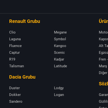
Renault Grubu
Ürün
Clio
Megane
Moto
Laguna
Symbol
Kapor
Fluence
Kangoo
Alt T
Captur
Scenic
Egzoz
R19
Kadjar
Fren -
Talisman
Latitude
Marş
Diğer
Dacia Grubu
Söz
Duster
Lodgy
Dokker
Logan
Garan
Sandero
Gizlil