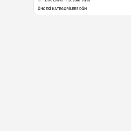
ÖNCEKI KATEGORILERE DÖN
Egzoz - Katalizör
Elektrik Aksamı
Fren - Debriyaj
Şarj Dinamosu
Silindir Kapağı
Marş Dinamosu
İç Aksam
Diğer Çıkma Parçalar
Krank Mili