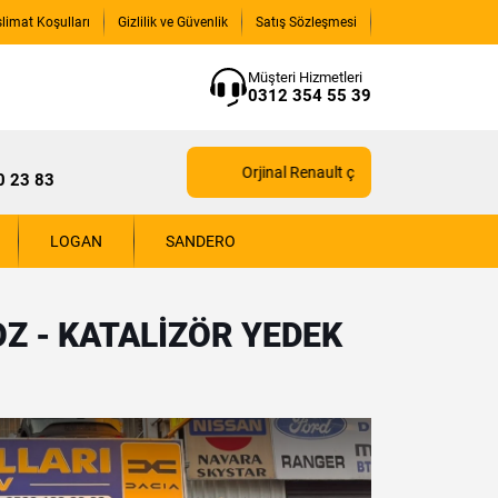
slimat Koşulları
Gizlilik ve Güvenlik
Satış Sözleşmesi
Müşteri Hizmetleri
0312 354 55 39
Orjinal Renault çıkma yedek parçaları için
0 23 83
LOGAN
SANDERO
Z - KATALIZÖR YEDEK