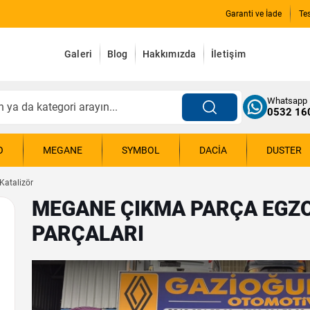
Garanti ve İade
Te
Galeri
Blog
Hakkımızda
İletişim
Whatsapp
0532 16
O
MEGANE
SYMBOL
DACIA
DUSTER
Katalizör
MEGANE ÇIKMA PARÇA EGZO
PARÇALARI