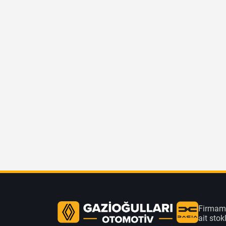
Firmamı
ait sto