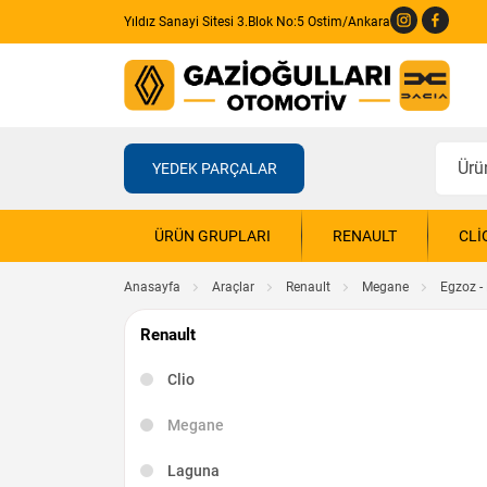
Yıldız Sanayi Sitesi 3.Blok No:5 Ostim/Ankara
YEDEK PARÇALAR
ÜRÜN GRUPLARI
RENAULT
CLI
Anasayfa
Araçlar
Renault
Megane
Egzoz - 
Renault
Clio
Megane
Laguna