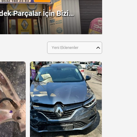
ek Parçalar İçin Bizi
!
Yeni Eklenenler