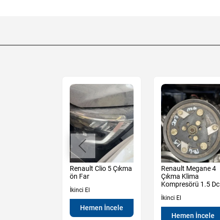
Sandero
Renault Clio 5 Çıkma
Renault Megane 4
y 3 Çıkma Sol
ön Far
Çıkma Klima
 Krikosu
Kompresörü 1.5 Dc
İkinci El
İkinci El
Hemen İncele
en İncele
Hemen İncele