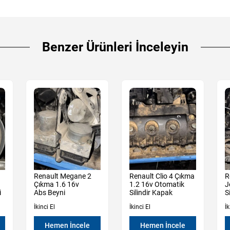
Benzer Ürünleri İnceleyin
Renault Megane 2
Renault Clio 4 Çıkma
R
Çıkma 1.6 16v
1.2 16v Otomatik
J
i
Abs Beyni
Silindir Kapak
S
İkinci El
İkinci El
İk
Hemen İncele
Hemen İncele