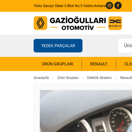
Yıldız Sanayi Sitesi 3.Blok No:5 Ostim/Ankara
YEDEK PARÇALAR
ÜRÜN GRUPLARI
RENAULT
CLI
Anasayfa
Ürün Grupları
Elektrik Aksamı
Renault