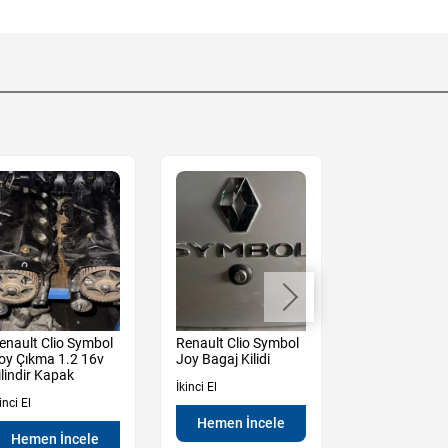
enault Clio Symbol
Renault Clio Symbol
Renault Clio 
oy Çıkma 1.2 16v
Joy Bagaj Kilidi
Ön Panjur
ilindir Kapak
İkinci El
İkinci El
inci El
Hemen İncele
Hemen İn
Hemen İncele