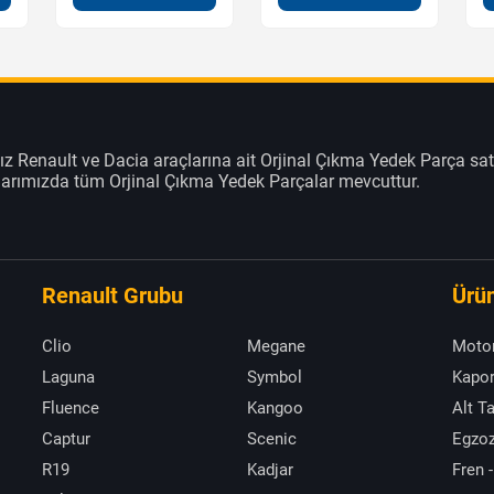
z Renault ve Dacia araçlarına ait Orjinal Çıkma Yedek Parça sat
klarımızda tüm Orjinal Çıkma Yedek Parçalar mevcuttur.
Renault Grubu
Ürün
Clio
Megane
Moto
Laguna
Symbol
Kapor
Fluence
Kangoo
Alt T
Captur
Scenic
Egzoz
R19
Kadjar
Fren -