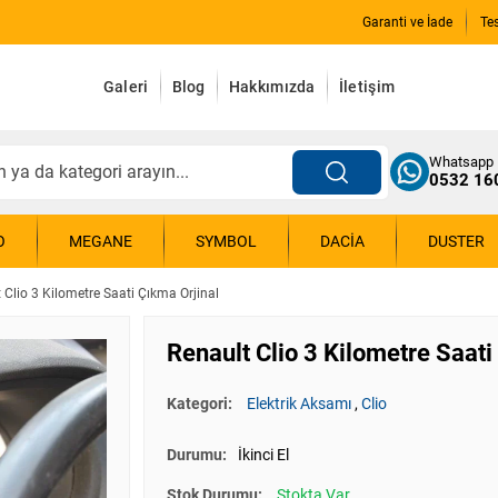
Garanti ve İade
Te
Galeri
Blog
Hakkımızda
İletişim
Whatsapp
0532 16
O
MEGANE
SYMBOL
DACIA
DUSTER
 Clio 3 Kilometre Saati Çıkma Orjinal
Renault Clio 3 Kilometre Saati
Kategori:
Elektrik Aksamı
,
Clio
Durumu:
İkinci El
Stok Durumu:
Stokta Var