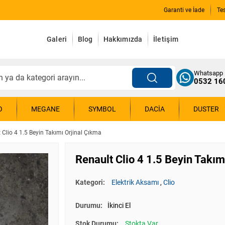
Garanti ve İade
Te
Galeri
Blog
Hakkımızda
İletişim
Whatsapp
0532 16
O
MEGANE
SYMBOL
DACIA
DUSTER
 Clio 4 1.5 Beyin Takımı Orjinal Çıkma
Renault Clio 4 1.5 Beyin Takım
Kategori:
Elektrik Aksamı
,
Clio
Durumu:
İkinci El
Stok Durumu:
Stokta Var