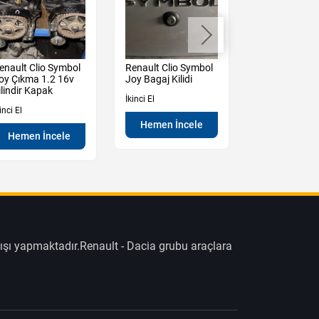
enault Clio Symbol
Renault Clio Symbol
Renault Clio 
oy Çıkma 1.2 16v
Joy Bagaj Kilidi
Ön Panjur
ilindir Kapak
İkinci El
İkinci El
inci El
Hemen İncele
Hemen İn
Hemen İncele
ışı yapmaktadır.Renault - Dacia grubu araçlara