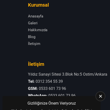
Kurumsal
Anasayfa
Galeri
Hakkımızda
Blog
İletişim
İletişim
Yıldız Sanayi Sitesi 3.Blok No:5 Ostim/Ankara
Tel:
0312 354 55 39
GSM:
0533 601 73 96
WhatsApp:
0533 601 73 96
E-Posta:
otogaziogullari@hotmail.com
Gizliliğinize Önem Veriyoruz