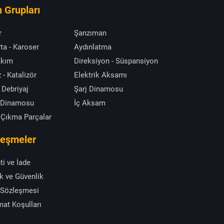
 Grupları
r
Şanzıman
ta - Karoser
Aydınlatma
akım
Direksiyon - Süspansiyon
 - Katalizör
Elektrik Aksamı
 Debriyaj
Şarj Dinamosu
 Dinamosu
İç Aksam
 Çıkma Parçalar
leşmeler
ti ve İade
ik ve Güvenlik
 Sözleşmesi
mat Koşulları