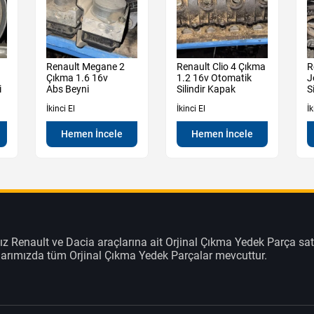
Renault Megane 2
Renault Clio 4 Çıkma
R
Çıkma 1.6 16v
1.2 16v Otomatik
J
i
Abs Beyni
Silindir Kapak
S
İkinci El
İkinci El
İk
Hemen İncele
Hemen İncele
z Renault ve Dacia araçlarına ait Orjinal Çıkma Yedek Parça sat
klarımızda tüm Orjinal Çıkma Yedek Parçalar mevcuttur.