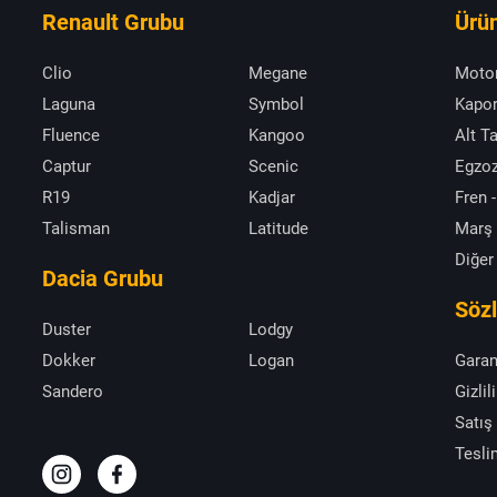
Renault Grubu
Ürün
Clio
Megane
Moto
Laguna
Symbol
Kapor
Fluence
Kangoo
Alt T
Captur
Scenic
Egzoz
R19
Kadjar
Fren -
Talisman
Latitude
Marş
Diğer
Dacia Grubu
Söz
Duster
Lodgy
Dokker
Logan
Garan
Sandero
Gizlil
Satış
Tesli