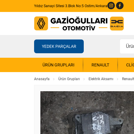
Yıldız Sanayi Sitesi 3.Blok No:5 Ostim/Ankara
YEDEK PARÇALAR
ÜRÜN GRUPLARI
RENAULT
CLI
Anasayfa
Ürün Grupları
Elektrik Aksamı
Renault