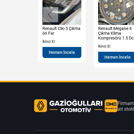
Sandero
Renault Clio 5 Çıkma
Renault Megane 4
y 3 Çıkma Sol
ön Far
Çıkma Klima
 Krikosu
Kompresörü 1.5 Dc
İkinci El
İkinci El
Hemen İncele
en İncele
Hemen İncele
Firmamı
ait sto