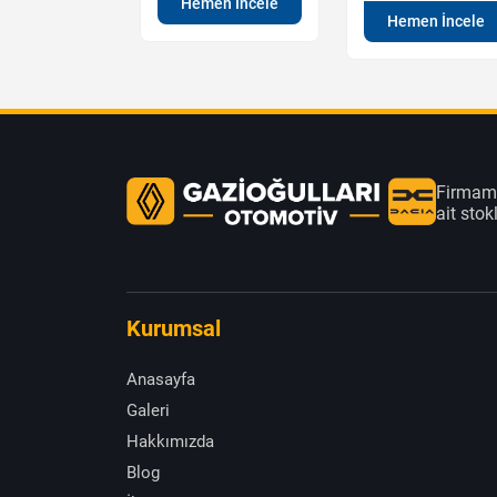
Hemen İncele
en İncele
Hemen İncele
Firmamı
ait sto
Kurumsal
Anasayfa
Galeri
Hakkımızda
Blog