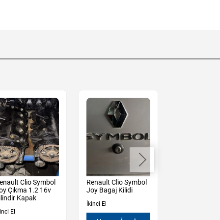
enault Clio Symbol
Renault Clio Symbol
Renault Clio 
oy Çıkma 1.2 16v
Joy Bagaj Kilidi
Ön Panjur
ilindir Kapak
İkinci El
İkinci El
inci El