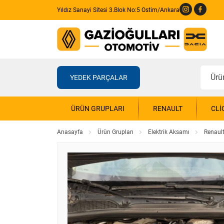
Yıldız Sanayi Sitesi 3.Blok No:5 Ostim/Ankara
YEDEK PARÇALAR
ÜRÜN GRUPLARI
RENAULT
CLI
Anasayfa
Ürün Grupları
Elektrik Aksamı
Renault