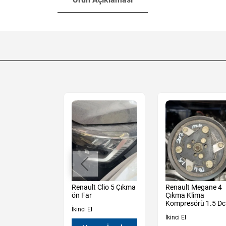
Sandero
Renault Clio 5 Çıkma
Renault Megane 4
y 3 Çıkma Sol
ön Far
Çıkma Klima
 Krikosu
Kompresörü 1.5 Dc
İkinci El
İkinci El