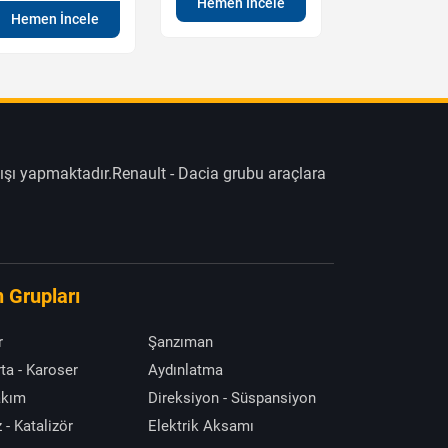
Hemen İncele
Hemen İn
Hemen İncele
ışı yapmaktadır.Renault - Dacia grubu araçlara
 Grupları
r
Şanzıman
ta - Karoser
Aydınlatma
akım
Direksiyon - Süspansiyon
 - Katalizör
Elektrik Aksamı