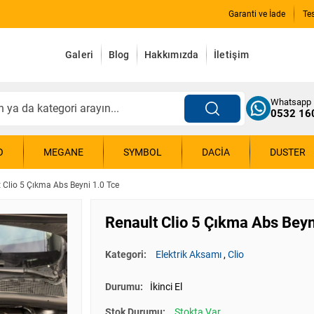
Garanti ve İade
Te
Galeri
Blog
Hakkımızda
İletişim
Whatsapp
0532 16
O
MEGANE
SYMBOL
DACIA
DUSTER
 Clio 5 Çıkma Abs Beyni 1.0 Tce
Renault Clio 5 Çıkma Abs Beyn
Kategori:
Elektrik Aksamı
,
Clio
Durumu:
İkinci El
Stok Durumu:
Stokta Var