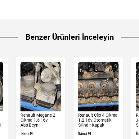
Benzer Ürünleri İnceleyin
Renault Megane 2
Renault Clio 4 Çıkma
R
Çıkma 1.6 16v
1.2 16v Otomatik
J
i
Abs Beyni
Silindir Kapak
S
İkinci El
İkinci El
İk