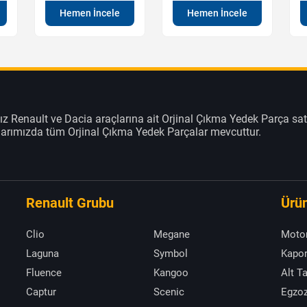
Hemen İncele
Hemen İncele
z Renault ve Dacia araçlarına ait Orjinal Çıkma Yedek Parça sat
klarımızda tüm Orjinal Çıkma Yedek Parçalar mevcuttur.
Renault Grubu
Ürün
Clio
Megane
Moto
Laguna
Symbol
Kapor
Fluence
Kangoo
Alt T
Captur
Scenic
Egzoz