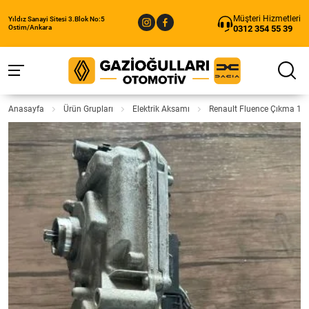
Müşteri Hizmetleri
Yıldız Sanayi Sitesi 3.Blok No:5
0312 354 55 39
Ostim/Ankara
Anasayfa
Ürün Grupları
Elektrik Aksamı
Renault Fluence Çıkma 1.5