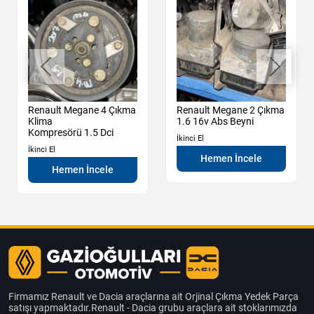
Renault Megane 4 Çıkma
Renault Megane 2 Çıkma
Klima
1.6 16v Abs Beyni
Kompresörü 1.5 Dci
İkinci El
İkinci El
Hemen İncele
Hemen İncele
Firmamız Renault ve Dacia araçlarına ait Orjinal Çıkma Yedek Parça
satışı yapmaktadır.Renault - Dacia grubu araçlara ait stoklarımızda