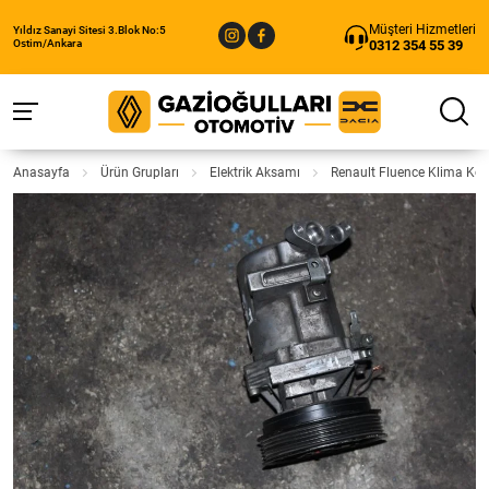
Müşteri Hizmetleri
Yıldız Sanayi Sitesi 3.Blok No:5
0312 354 55 39
Ostim/Ankara
Anasayfa
Ürün Grupları
Elektrik Aksamı
Renault Fluence Klima Ko