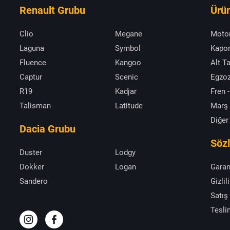
Renault Grubu
Ürün
Clio
Megane
Moto
Laguna
Symbol
Kapor
Fluence
Kangoo
Alt T
Captur
Scenic
Egzoz
R19
Kadjar
Fren -
Talisman
Latitude
Marş
Diğer
Dacia Grubu
Söz
Duster
Lodgy
Dokker
Logan
Garan
Sandero
Gizlil
Satış
Tesli