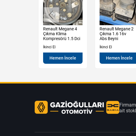
t Megane 2
Renault Megane 4
Renault Megane 2
sağ Ön Kapı
Çıkma Klima
Çıkma 1.6 16v
ili
Kompresörü 1.5 Dci
Abs Beyni
İkinci El
İkinci El
en İncele
Hemen İncele
Hemen İncele
Firmamı
ait sto