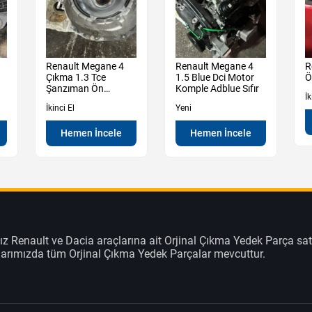
Renault Megane 4
Renault Megane 4
R
Çıkma 1.3 Tce
1.5 Blue Dci Motor
Ö
Şanzıman Ön
Komple Adblue Sıfır
İk
Muhafaza Kutu
İkinci El
Yeni
Hemen İncele
Hemen İncele
z Renault ve Dacia araçlarına ait Orjinal Çıkma Yedek Parça sat
klarımızda tüm Orjinal Çıkma Yedek Parçalar mevcuttur.