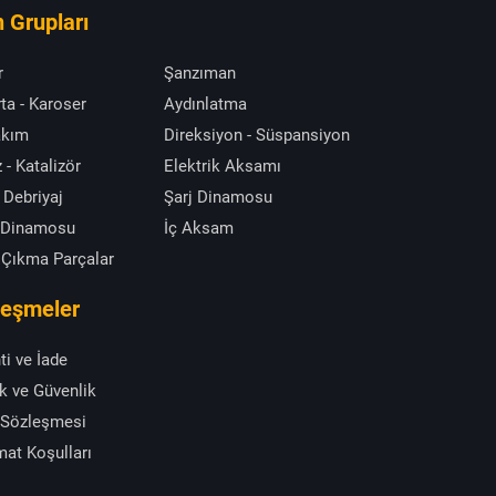
 Grupları
r
Şanzıman
ta - Karoser
Aydınlatma
akım
Direksiyon - Süspansiyon
 - Katalizör
Elektrik Aksamı
 Debriyaj
Şarj Dinamosu
 Dinamosu
İç Aksam
 Çıkma Parçalar
leşmeler
ti ve İade
ik ve Güvenlik
 Sözleşmesi
mat Koşulları