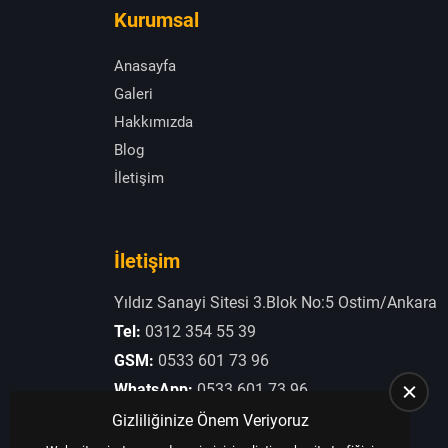
Kurumsal
Anasayfa
Galeri
Hakkımızda
Blog
İletişim
İletişim
Yıldız Sanayi Sitesi 3.Blok No:5 Ostim/Ankara
Tel:
0312 354 55 39
GSM:
0533 601 73 96
WhatsApp:
0533 601 73 96
E-Posta:
otogaziogullari@hotmail.com
Gizliliğinize Önem Veriyoruz