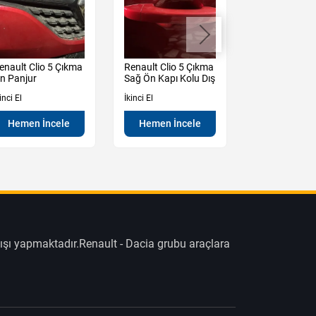
enault Clio 5 Çıkma
Renault Clio 5 Çıkma
Dacia Duster 
n Panjur
Sağ Ön Kapı Kolu Dış
Çıkma Sol
Ayna Manuel
inci El
İkinci El
İkinci El
Hemen İncele
Hemen İncele
Hemen İn
ışı yapmaktadır.Renault - Dacia grubu araçlara