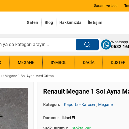
Garanti ve İade
Te
Galeri
Blog
Hakkımızda
İletişim
Whatsapp
0532 16
O
MEGANE
SYMBOL
DACIA
DUSTER
ult Megane 1 Sol Ayna Mavi Çıkma
Renault Megane 1 Sol Ayna M
Kategori:
Kaporta - Karoser
,
Megane
Durumu:
İkinci El
Stok Durumu:
Stokta Var