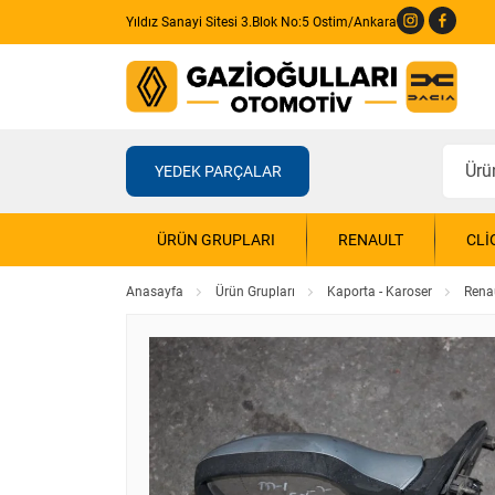
Yıldız Sanayi Sitesi 3.Blok No:5 Ostim/Ankara
YEDEK PARÇALAR
ÜRÜN GRUPLARI
RENAULT
CLI
Anasayfa
Ürün Grupları
Kaporta - Karoser
Rena