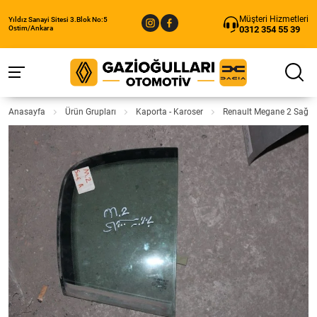
Müşteri Hizmetleri
Yıldız Sanayi Sitesi 3.Blok No:5
0312 354 55 39
Ostim/Ankara
Anasayfa
Ürün Grupları
Kaporta - Karoser
Renault Megane 2 Sağ 