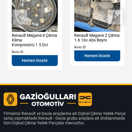
Renault Megane 4 Çıkma
Renault Megane 2 Çıkma
Klima
1.6 16v Abs Beyni
Kompresörü 1.5 Dci
İkinci El
İkinci El
Hemen İncele
Hemen İncele
Firmamız Renault ve Dacia araçlarına ait Orjinal Çıkma Yedek Parça
satışı yapmaktadır.Renault - Dacia grubu araçlara ait stoklarımızda
tüm Orjinal Çıkma Yedek Parçalar mevcuttur.