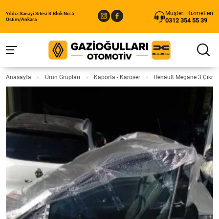
Müşteri Hizmetleri
Yıldız Sanayi Sitesi 3.Blok No:5
0312 354 55 39
Ostim/Ankara
Anasayfa
Ürün Grupları
Kaporta - Karoser
Renault Megane 3 Çıkma