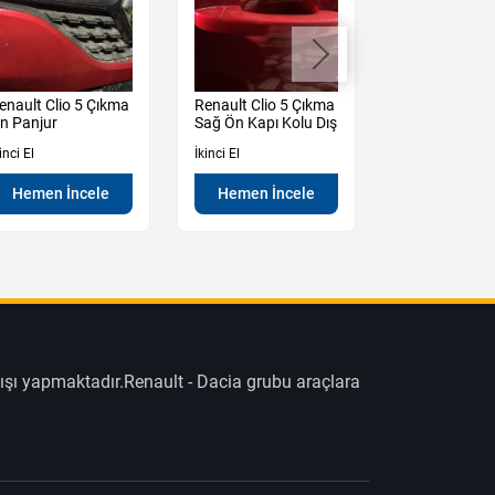
enault Clio 5 Çıkma
Renault Clio 5 Çıkma
Dacia Duster 
n Panjur
Sağ Ön Kapı Kolu Dış
Çıkma Sol
Ayna Manuel
inci El
İkinci El
İkinci El
Hemen İncele
Hemen İncele
Hemen İn
ışı yapmaktadır.Renault - Dacia grubu araçlara