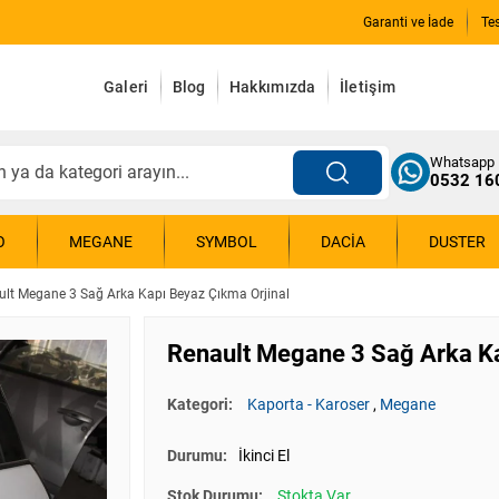
Garanti ve İade
Te
Galeri
Blog
Hakkımızda
İletişim
Whatsapp
0532 16
O
MEGANE
SYMBOL
DACIA
DUSTER
ult Megane 3 Sağ Arka Kapı Beyaz Çıkma Orjinal
Renault Megane 3 Sağ Arka Ka
Kategori:
Kaporta - Karoser
,
Megane
Durumu:
İkinci El
Stok Durumu:
Stokta Var