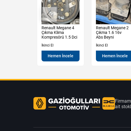
t Megane 2
Renault Megane 4
Renault Megane 2
sağ Ön Kapı
Çıkma Klima
Çıkma 1.6 16v
ili
Kompresörü 1.5 Dci
Abs Beyni
İkinci El
İkinci El
en İncele
Hemen İncele
Hemen İncele
Firmamı
ait sto