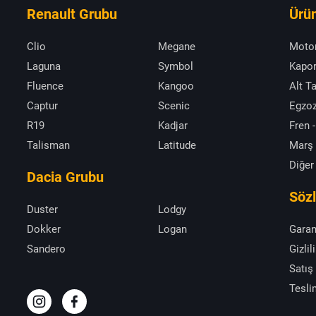
Renault Grubu
Ürün
Clio
Megane
Moto
Laguna
Symbol
Kapor
Fluence
Kangoo
Alt T
Captur
Scenic
Egzoz
R19
Kadjar
Fren -
Talisman
Latitude
Marş
Diğer
Dacia Grubu
Söz
Duster
Lodgy
Dokker
Logan
Garan
Sandero
Gizlil
Satış
Tesli