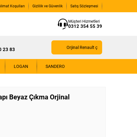
slimat Koşulları
Gizlilik ve Güvenlik
Satış Sözleşmesi
Müşteri Hizmetleri
0312 354 55 39
Orjinal Renault çıkma yedek parçaları içi
0 23 83
LOGAN
SANDERO
pı Beyaz Çıkma Orjinal