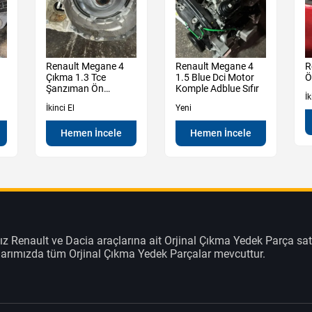
Renault Megane 4
Renault Megane 4
R
Çıkma 1.3 Tce
1.5 Blue Dci Motor
Ö
Şanzıman Ön
Komple Adblue Sıfır
İk
Muhafaza Kutu
İkinci El
Yeni
Hemen İncele
Hemen İncele
z Renault ve Dacia araçlarına ait Orjinal Çıkma Yedek Parça sat
klarımızda tüm Orjinal Çıkma Yedek Parçalar mevcuttur.