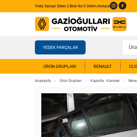
Yıldız Sanayi Sitesi 3.Blok No:5 Ostim/Ankara
YEDEK PARÇALAR
ÜRÜN GRUPLARI
RENAULT
CLI
Anasayfa
Ürün Grupları
Kaporta - Karoser
Rena