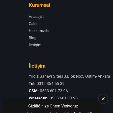
Kurumsal
Anasayfa
Galeri
Hakkımızda
Blog
İletişim
İletişim
Yıldız Sanayi Sitesi 3.Blok No:5 Ostim/Ankara
Tel:
0312 354 55 39
GSM:
0533 601 73 96
WhatsApp:
0533 601 73 96
E-Posta:
otogaziogullari@hotmail.com
Gizliliğinize Önem Veriyoruz