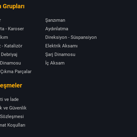
 Grupları
r
Şanzıman
ta - Karoser
Aydınlatma
akım
Direksiyon - Süspansiyon
 - Katalizör
Elektrik Aksamı
 Debriyaj
Şarj Dinamosu
 Dinamosu
İç Aksam
 Çıkma Parçalar
leşmeler
ti ve İade
ik ve Güvenlik
 Sözleşmesi
mat Koşulları