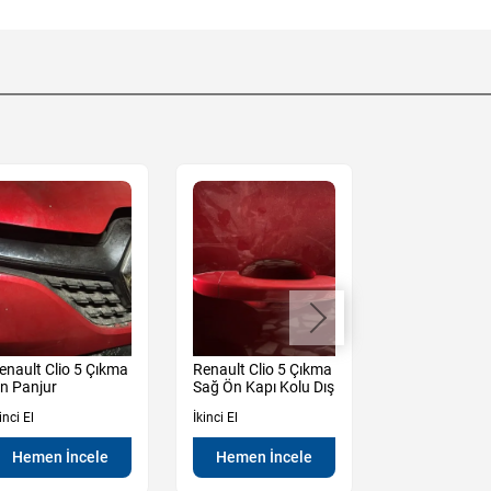
enault Clio 5 Çıkma
Renault Clio 5 Çıkma
Dacia Duster 
n Panjur
Sağ Ön Kapı Kolu Dış
Çıkma Sol
Ayna Manuel
inci El
İkinci El
İkinci El
Hemen İncele
Hemen İncele
Hemen İn