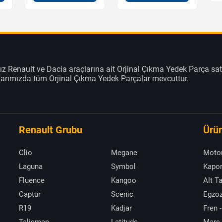
z Renault ve Dacia araçlarına ait Orjinal Çıkma Yedek Parça sat
klarımızda tüm Orjinal Çıkma Yedek Parçalar mevcuttur.
Renault Grubu
Ürün
Clio
Megane
Moto
Laguna
Symbol
Kapor
Fluence
Kangoo
Alt T
Captur
Scenic
Egzoz
R19
Kadjar
Fren -
Talisman
Latitude
Marş