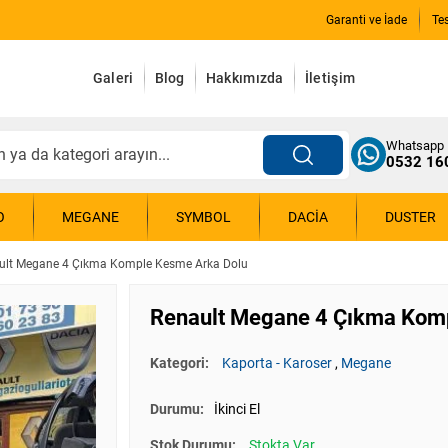
Garanti ve İade
Te
Galeri
Blog
Hakkımızda
İletişim
Whatsapp
0532 16
O
MEGANE
SYMBOL
DACIA
DUSTER
ult Megane 4 Çıkma Komple Kesme Arka Dolu
Renault Megane 4 Çıkma Kom
Kategori:
Kaporta - Karoser
,
Megane
Durumu:
İkinci El
Stok Durumu:
Stokta Var