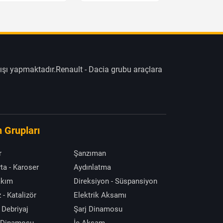
ışı yapmaktadır.Renault - Dacia grubu araçlara
 Grupları
r
Şanzıman
ta - Karoser
Aydınlatma
akım
Direksiyon - Süspansiyon
 - Katalizör
Elektrik Aksamı
 Debriyaj
Şarj Dinamosu
 Dinamosu
İç Aksam