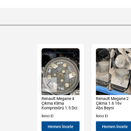
t Megane 2
Renault Megane 4
Renault Megane 2
sağ Ön Kapı
Çıkma Klima
Çıkma 1.6 16v
ili
Kompresörü 1.5 Dci
Abs Beyni
İkinci El
İkinci El
en İncele
Hemen İncele
Hemen İncele