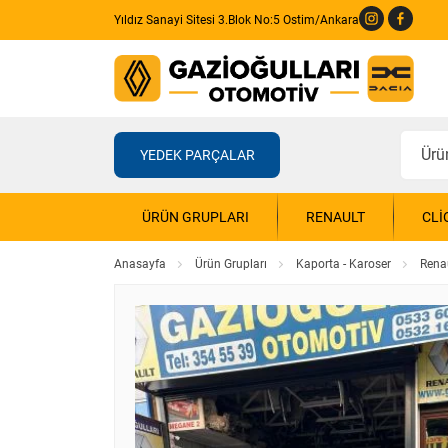
Yıldız Sanayi Sitesi 3.Blok No:5 Ostim/Ankara
YEDEK PARÇALAR
ÜRÜN GRUPLARI
RENAULT
CLI
Anasayfa
Ürün Grupları
Kaporta - Karoser
Rena