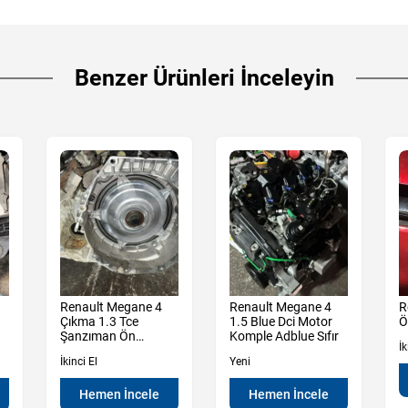
Benzer Ürünleri İnceleyin
Renault Megane 4
Renault Megane 4
R
Çıkma 1.3 Tce
1.5 Blue Dci Motor
Ö
Şanzıman Ön
Komple Adblue Sıfır
İk
Muhafaza Kutu
İkinci El
Yeni
Hemen İncele
Hemen İncele