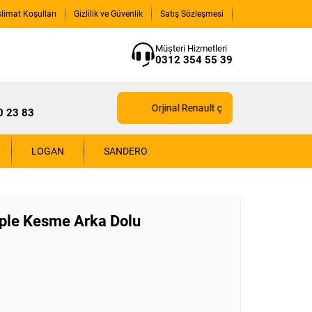
slimat Koşulları
Gizlilik ve Güvenlik
Satış Sözleşmesi
Müşteri Hizmetleri
0312 354 55 39
Orjinal Renault çıkma yedek parçaları için
0 23 83
LOGAN
SANDERO
ple Kesme Arka Dolu