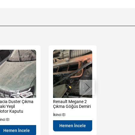
acia Duster Çıkma
Renault Megane 2
Renault Mega
aki Yeşil
Çıkma Göğüs Demiri
Çıkma Sağ So
otor Kaputu
Kapı Camı
İkinci El
inci El
İkinci El
Hemen İncele
Hemen İncele
Hemen İn