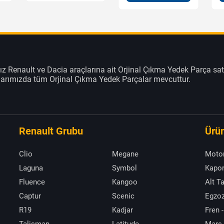
z Renault ve Dacia araçlarına ait Orjinal Çıkma Yedek Parça sat
klarımızda tüm Orjinal Çıkma Yedek Parçalar mevcuttur.
Renault Grubu
Ürün
Clio
Megane
Moto
Laguna
Symbol
Kapor
Fluence
Kangoo
Alt T
Captur
Scenic
Egzoz
R19
Kadjar
Fren -
Talisman
Latitude
Marş