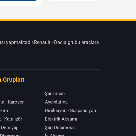
ışı yapmaktadır.Renault - Dacia grubu araçlara
 Grupları
r
Şanzıman
ta - Karoser
Aydınlatma
akım
Direksiyon - Süspansiyon
 - Katalizör
Elektrik Aksamı
 Debriyaj
Şarj Dinamosu
 Dinamosu
İç Aksam