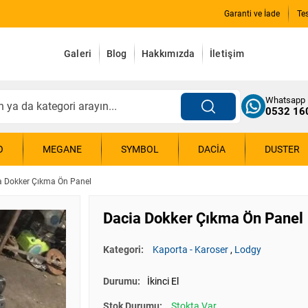
Garanti ve İade
Te
Galeri
Blog
Hakkımızda
İletişim
Whatsapp
0532 16
O
MEGANE
SYMBOL
DACIA
DUSTER
a Dokker Çıkma Ön Panel
Dacia Dokker Çıkma Ön Panel
Kategori:
Kaporta - Karoser
,
Lodgy
Durumu:
İkinci El
Stok Durumu:
Stokta Var