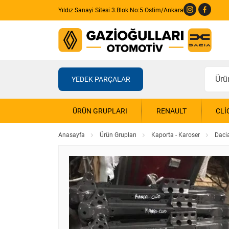
Yıldız Sanayi Sitesi 3.Blok No:5 Ostim/Ankara
YEDEK PARÇALAR
ÜRÜN GRUPLARI
RENAULT
CLI
Anasayfa
Ürün Grupları
Kaporta - Karoser
Daci