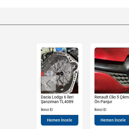
Sandero
Dacia Lodgy 6 İleri
Renault Clio 5 Çık
y 3 Çıkma Sol
Şanzıman TL4089
Ön Panjur
apı Camı
İkinci El
İkinci El
Hemen İncele
Hemen İncele
en İncele