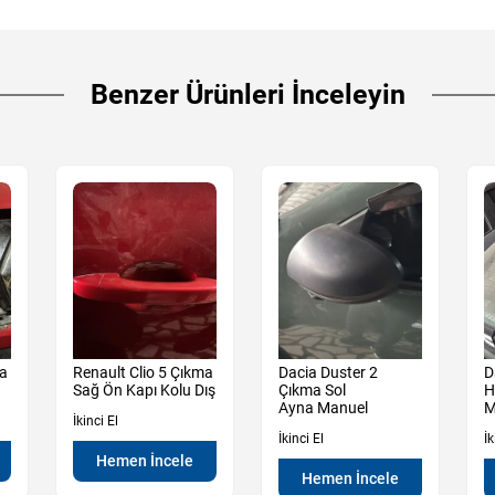
Benzer Ürünleri İnceleyin
ma
Renault Clio 5 Çıkma
Dacia Duster 2
D
Sağ Ön Kapı Kolu Dış
Çıkma Sol
H
Ayna Manuel
M
İkinci El
İkinci El
İk
Hemen İncele
Hemen İncele