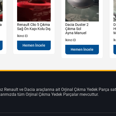
ma
Renault Clio 5 Çıkma
Dacia Duster 2
D
Sağ Ön Kapı Kolu Dış
Çıkma Sol
H
Ayna Manuel
M
İkinci El
İkinci El
İk
Hemen İncele
Hemen İncele
z Renault ve Dacia araçlarına ait Orjinal Çıkma Yedek Parça sat
klarımızda tüm Orjinal Çıkma Yedek Parçalar mevcuttur.