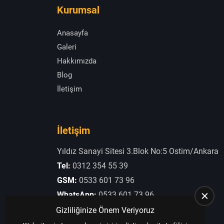
Kurumsal
Anasayfa
Galeri
Hakkımızda
Blog
İletişim
İletişim
Yıldız Sanayi Sitesi 3.Blok No:5 Ostim/Ankara
Tel:
0312 354 55 39
GSM:
0533 601 73 96
WhatsApp:
0533 601 73 96
E-Posta:
otogaziogullari@hotmail.com
Gizliliğinize Önem Veriyoruz