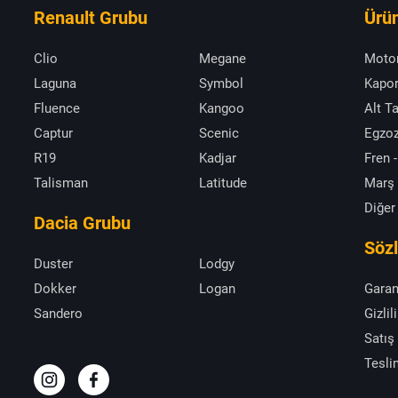
Renault Grubu
Ürün
Clio
Megane
Moto
Laguna
Symbol
Kapor
Fluence
Kangoo
Alt T
Captur
Scenic
Egzoz
R19
Kadjar
Fren -
Talisman
Latitude
Marş
Diğer
Dacia Grubu
Söz
Duster
Lodgy
Dokker
Logan
Garan
Sandero
Gizlil
Satış
Tesli