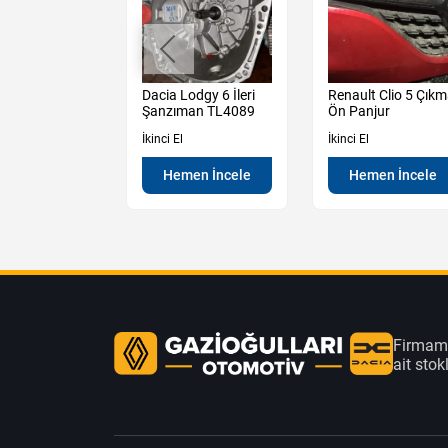
Sandero
Dacia Lodgy 6 İleri
Renault Clio 5 Çık
y 3 Çıkma Sol
Şanzıman TL4089
Ön Panjur
apı Camı
İkinci El
İkinci El
Hemen İncele
Hemen İncele
en İncele
Firmamı
ait sto