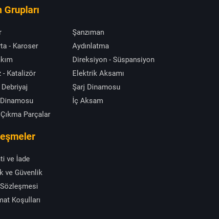
 Grupları
r
Şanzıman
ta - Karoser
Aydınlatma
akım
Direksiyon - Süspansiyon
 - Katalizör
Elektrik Aksamı
 Debriyaj
Şarj Dinamosu
 Dinamosu
İç Aksam
 Çıkma Parçalar
leşmeler
ti ve İade
ik ve Güvenlik
 Sözleşmesi
mat Koşulları