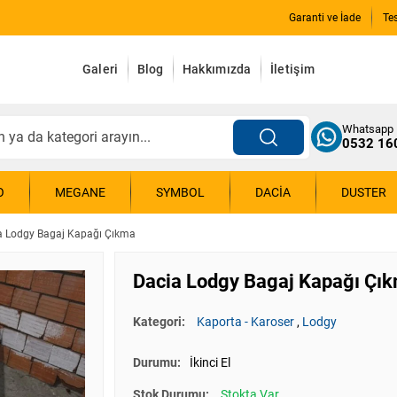
Garanti ve İade
Te
Galeri
Blog
Hakkımızda
İletişim
Whatsapp
0532 16
O
MEGANE
SYMBOL
DACIA
DUSTER
a Lodgy Bagaj Kapağı Çıkma
Dacia Lodgy Bagaj Kapağı Çı
Kategori:
Kaporta - Karoser
,
Lodgy
Durumu:
İkinci El
Stok Durumu:
Stokta Var