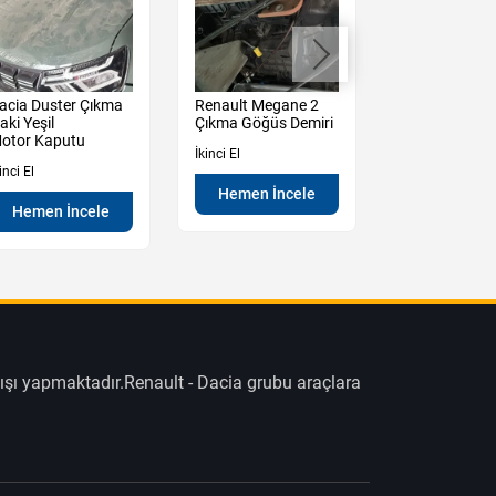
acia Duster Çıkma
Renault Megane 2
Renault Mega
aki Yeşil
Çıkma Göğüs Demiri
Çıkma Sağ So
otor Kaputu
Kapı Camı
İkinci El
inci El
İkinci El
Hemen İncele
Hemen İncele
Hemen İn
ışı yapmaktadır.Renault - Dacia grubu araçlara