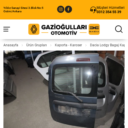
Müşteri Hizmetleri
Yıldız Sanayi Sitesi 3.Blok No:5
0312 354 55 39
Ostim/Ankara
Anasayfa
Ürün Grupları
Kaporta - Karoser
Dacia Lodgy Bagaj Kapa