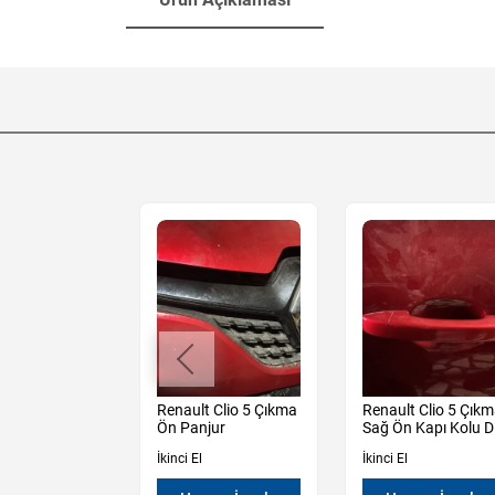
t Express Blue
Renault Clio 5 Çıkma
Renault Clio 5 Çık
 Cam
Ön Panjur
Sağ Ön Kapı Kolu D
 Kolu
İkinci El
İkinci El