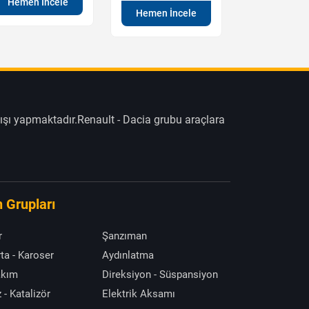
Hemen İncele
Hemen İncele
Hemen İn
ışı yapmaktadır.Renault - Dacia grubu araçlara
 Grupları
r
Şanzıman
ta - Karoser
Aydınlatma
akım
Direksiyon - Süspansiyon
 - Katalizör
Elektrik Aksamı