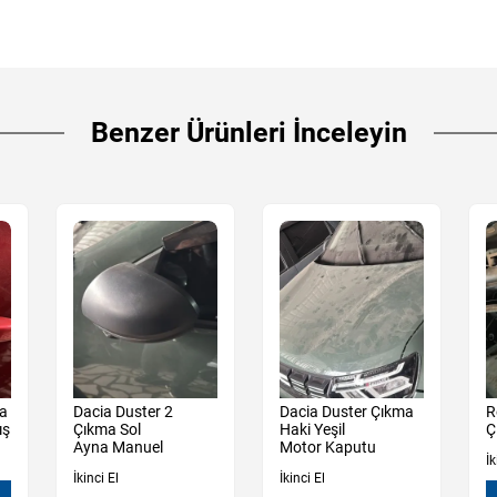
Benzer Ürünleri İnceleyin
ma
Dacia Duster 2
Dacia Duster Çıkma
R
ış
Çıkma Sol
Haki Yeşil
Ç
Ayna Manuel
Motor Kaputu
İk
İkinci El
İkinci El