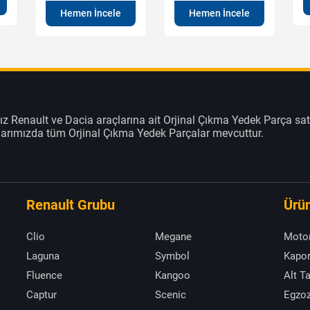
Hemen İncele
Hemen İncele
z Renault ve Dacia araçlarına ait Orjinal Çıkma Yedek Parça sat
klarımızda tüm Orjinal Çıkma Yedek Parçalar mevcuttur.
Renault Grubu
Ürün
Clio
Megane
Moto
Laguna
Symbol
Kapor
Fluence
Kangoo
Alt T
Captur
Scenic
Egzoz