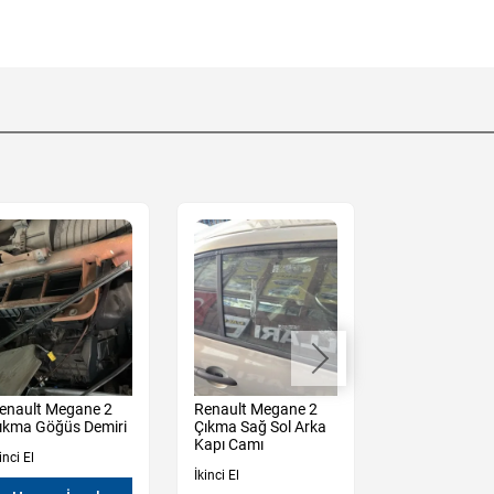
enault Megane 2
Renault Megane 2
Renault Mega
ıkma Göğüs Demiri
Çıkma Sağ Sol Arka
Çıkma Sedan
Kapı Camı
Arka Tampon
inci El
İkinci El
İkinci El