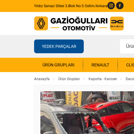
Yıldız Sanayi Sitesi 3.Blok No:5 Ostim/Ankara
YEDEK PARÇALAR
ÜRÜN GRUPLARI
RENAULT
CLI
Anasayfa
Ürün Grupları
Kaporta - Karoser
Daci