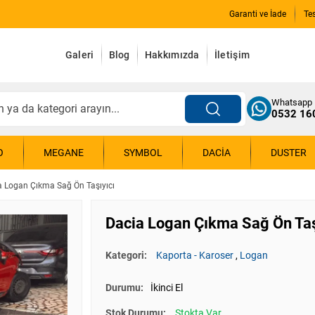
Garanti ve İade
Te
Galeri
Blog
Hakkımızda
İletişim
Whatsapp
0532 16
O
MEGANE
SYMBOL
DACIA
DUSTER
a Logan Çıkma Sağ Ön Taşıyıcı
Dacia Logan Çıkma Sağ Ön Taş
Kategori:
Kaporta - Karoser
,
Logan
Durumu:
İkinci El
Stok Durumu:
Stokta Var