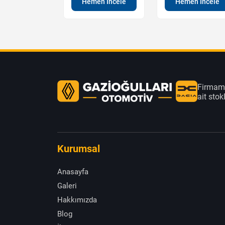
Hemen İncele
Hemen İncele
en İncele
Firmamı
ait sto
Kurumsal
Anasayfa
Galeri
Hakkımızda
Blog