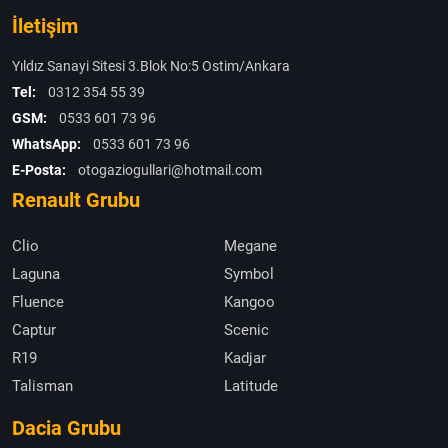
İletişim
Yıldız Sanayi Sitesi 3.Blok No:5 Ostim/Ankara
Tel:
0312 354 55 39
GSM:
0533 601 73 96
WhatsApp:
0533 601 73 96
E-Posta:
otogaziogullari@hotmail.com
Renault Grubu
Clio
Megane
Laguna
Symbol
Fluence
Kangoo
Captur
Scenic
R19
Kadjar
Talisman
Latitude
Dacia Grubu