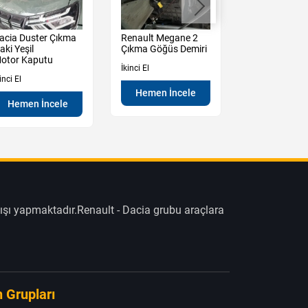
acia Duster Çıkma
Renault Megane 2
Renault Mega
aki Yeşil
Çıkma Göğüs Demiri
Çıkma Sağ So
otor Kaputu
Kapı Camı
İkinci El
inci El
İkinci El
Hemen İncele
Hemen İncele
Hemen İn
ışı yapmaktadır.Renault - Dacia grubu araçlara
 Grupları