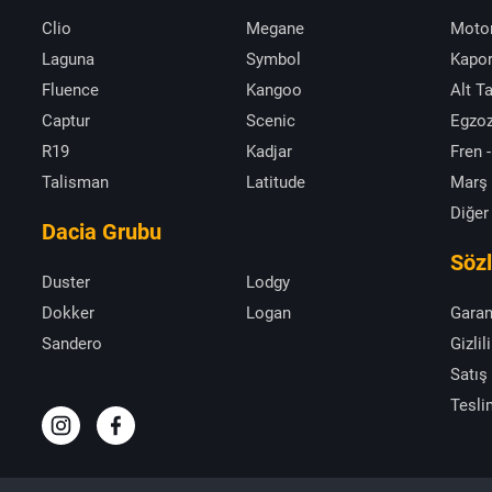
Clio
Megane
Moto
Laguna
Symbol
Kapor
Fluence
Kangoo
Alt T
Captur
Scenic
Egzoz
R19
Kadjar
Fren -
Talisman
Latitude
Marş
Diğer
Dacia Grubu
Söz
Duster
Lodgy
Dokker
Logan
Garan
Sandero
Gizlil
Satış
Tesli