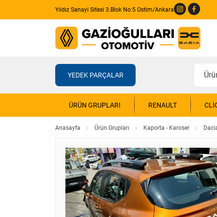
Yıldız Sanayi Sitesi 3.Blok No:5 Ostim/Ankara
YEDEK PARÇALAR
ÜRÜN GRUPLARI
RENAULT
CLI
Anasayfa
Ürün Grupları
Kaporta - Karoser
Daci