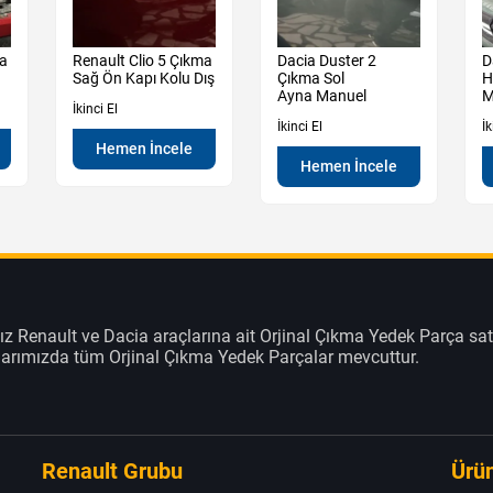
ma
Renault Clio 5 Çıkma
Dacia Duster 2
D
Sağ Ön Kapı Kolu Dış
Çıkma Sol
H
Ayna Manuel
M
İkinci El
İkinci El
İk
Hemen İncele
Hemen İncele
z Renault ve Dacia araçlarına ait Orjinal Çıkma Yedek Parça sat
klarımızda tüm Orjinal Çıkma Yedek Parçalar mevcuttur.
Renault Grubu
Ürün