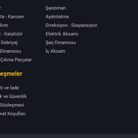
r
Şanzıman
ta - Karoser
Aydınlatma
akım
Direksiyon - Süspansiyon
 - Katalizör
Elektrik Aksamı
 Debriyaj
Şarj Dinamosu
 Dinamosu
İç Aksam
 Çıkma Parçalar
leşmeler
ti ve İade
ik ve Güvenlik
 Sözleşmesi
mat Koşulları