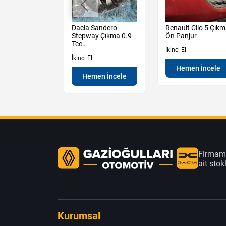
Sandero
Dacia Sandero
Renault Clio 5 Çık
y 3 Çıkma Sol
Stepway Çıkma 0.9
Ön Panjur
apı Camı
Tce
İkinci El
Şanzıman Manuel
İkinci El
Hemen İncele
en İncele
Hemen İncele
Firmamı
ait sto
Kurumsal