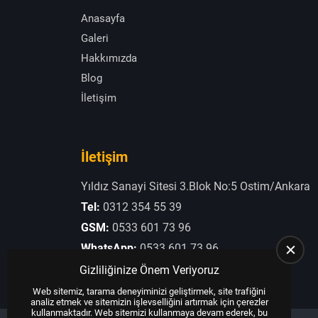
Anasayfa
Galeri
Hakkımızda
Blog
İletişim
İletişim
Yıldız Sanayi Sitesi 3.Blok No:5 Ostim/Ankara
Tel:
0312 354 55 39
GSM:
0533 601 73 96
WhatsApp:
0533 601 73 96
E-Posta:
otogaziogullari@hotmail.com
Gizliliğinize Önem Veriyoruz
Web sitemiz, tarama deneyiminizi geliştirmek, site trafiğini
analiz etmek ve sitemizin işlevselliğini artırmak için çerezler
kullanmaktadır. Web sitemizi kullanmaya devam ederek, bu