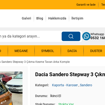
Garanti ve İade
Te
Galeri
Blog
Hakkımızda
İletişim
Whatsapp
0532 16
O
MEGANE
SYMBOL
DACIA
DUSTER
a Sandero Stepway 3 Çıkma Kesme Tavan Arka Komple
Dacia Sandero Stepway 3 Çı
Kategori:
Kaporta - Karoser
,
Sandero
Durumu:
İkinci El
Stok Durumu:
Stokta Var