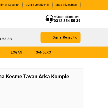
slimat Koşulları
Gizlilik ve Güvenlik
Satış Sözleşmesi
Müşteri Hizmetleri
0312 354 55 39
Orjinal Renault çıkma yedek parçaları içi
0 23 83
LOGAN
SANDERO
kma Kesme Tavan Arka Komple