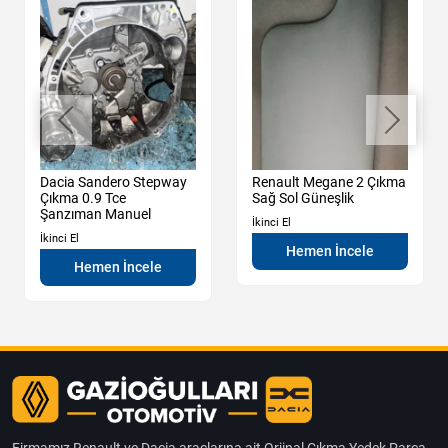
Dacia Sandero Stepway
Renault Megane 2 Çıkma
Çıkma 0.9 Tce
Sağ Sol Güneşlik
Şanzıman Manuel
İkinci El
İkinci El
Hemen İncele
Hemen İncele
Firmamız Renault ve Dacia araçlarına ait Orjinal Çıkma Yedek Parça