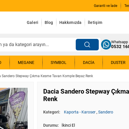
Garanti ve İade
Te
Galeri
Blog
Hakkımızda
İletişim
Whatsapp
0532 16
O
MEGANE
SYMBOL
DACIA
DUSTER
a Sandero Stepway Çıkma Kesme Tavan Komple Beyaz Renk
Dacia Sandero Stepway Çıkm
Renk
Kategori:
Kaporta - Karoser
,
Sandero
Durumu:
İkinci El