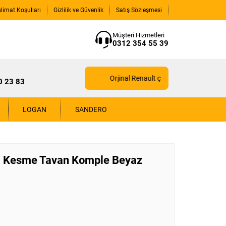
slimat Koşulları
Gizlilik ve Güvenlik
Satış Sözleşmesi
Müşteri Hizmetleri
0312 354 55 39
Orjinal Renault çıkma yedek parçaları içi
0 23 83
LOGAN
SANDERO
a Kesme Tavan Komple Beyaz