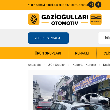
Yıldız Sanayi Sitesi 3.Blok No:5 Ostim/Ankara
YEDEK PARÇALAR
ÜRÜN GRUPLARI
RENAULT
CLI
Anasayfa
Ürün Grupları
Kaporta - Karoser
Daci