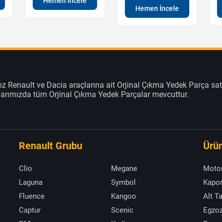
Hemen İncele
Hemen İncele
z Renault ve Dacia araçlarına ait Orjinal Çıkma Yedek Parça sat
klarımızda tüm Orjinal Çıkma Yedek Parçalar mevcuttur.
Renault Grubu
Ürün
Clio
Megane
Moto
Laguna
Symbol
Kapor
Fluence
Kangoo
Alt T
Captur
Scenic
Egzoz