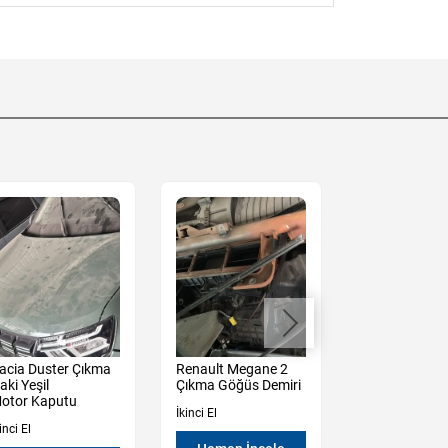
acia Duster Çıkma
Renault Megane 2
Renault Mega
aki Yeşil
Çıkma Göğüs Demiri
Çıkma Sağ So
otor Kaputu
Kapı Camı
İkinci El
inci El
İkinci El