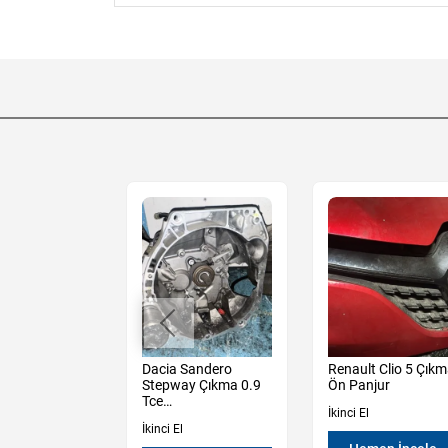
Sandero
Dacia Sandero
Renault Clio 5 Çık
y 3 Çıkma Sol
Stepway Çıkma 0.9
Ön Panjur
apı Camı
Tce
İkinci El
Şanzıman Manuel
İkinci El