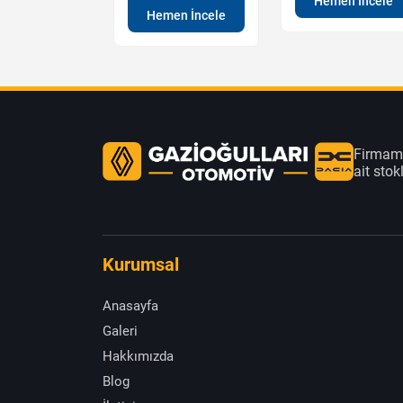
Hemen İncele
en İncele
Hemen İncele
Firmamı
ait sto
Kurumsal
Anasayfa
Galeri
Hakkımızda
Blog