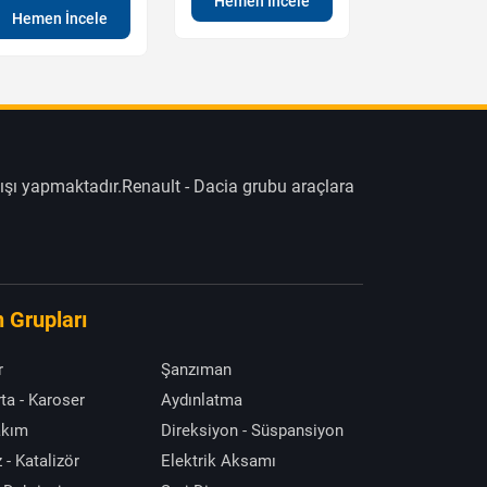
Hemen İncele
Hemen İncele
Hemen İn
ışı yapmaktadır.Renault - Dacia grubu araçlara
 Grupları
r
Şanzıman
ta - Karoser
Aydınlatma
akım
Direksiyon - Süspansiyon
 - Katalizör
Elektrik Aksamı