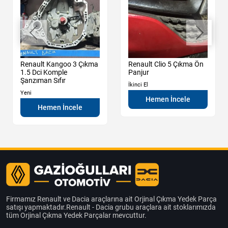
Renault Kangoo 3 Çıkma
Renault Clio 5 Çıkma Ön
1.5 Dci Komple
Panjur
Şanzıman Sıfır
İkinci El
Yeni
Hemen İncele
Hemen İncele
Firmamız Renault ve Dacia araçlarına ait Orjinal Çıkma Yedek Parça
satışı yapmaktadır.Renault - Dacia grubu araçlara ait stoklarımızda
tüm Orjinal Çıkma Yedek Parçalar mevcuttur.