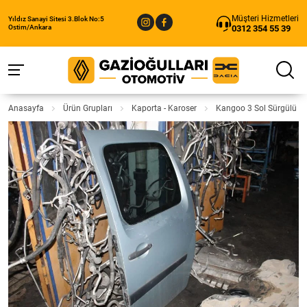
Müşteri Hizmetleri
Yıldız Sanayi Sitesi 3.Blok No:5
0312 354 55 39
Ostim/Ankara
Anasayfa
Ürün Grupları
Kaporta - Karoser
Kangoo 3 Sol Sürgülü K