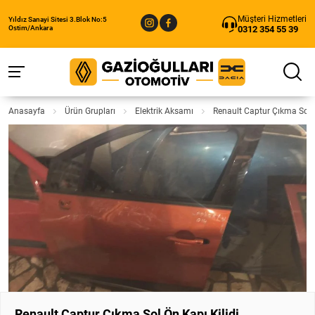
Müşteri Hizmetleri
Yıldız Sanayi Sitesi 3.Blok No:5
0312 354 55 39
Ostim/Ankara
Anasayfa
Ürün Grupları
Elektrik Aksamı
Renault Captur Çıkma Sol Ö
Renault Captur Çıkma Sol Ön Kapı Kilidi